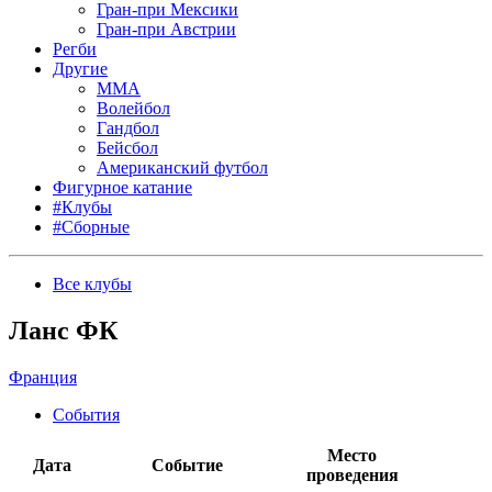
Гран-при Мексики
Гран-при Австрии
Регби
Другие
MMA
Волейбол
Гандбол
Бейсбол
Американский футбол
Фигурное катание
#Клубы
#Сборные
Все клубы
Ланс ФК
Франция
События
Место
Дата
Событие
проведения