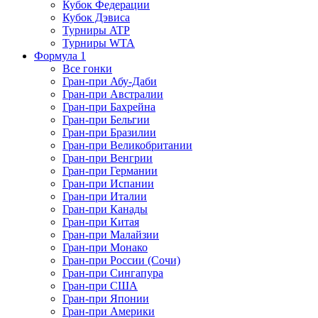
Кубок Федерации
Кубок Дэвиса
Турниры ATP
Турниры WTA
Формула 1
Все гонки
Гран-при Абу-Даби
Гран-при Австралии
Гран-при Бахрейна
Гран-при Бельгии
Гран-при Бразилии
Гран-при Великобритании
Гран-при Венгрии
Гран-при Германии
Гран-при Испании
Гран-при Италии
Гран-при Канады
Гран-при Китая
Гран-при Малайзии
Гран-при Монако
Гран-при России (Сочи)
Гран-при Сингапура
Гран-при США
Гран-при Японии
Гран-при Америки