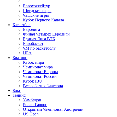
Еврохоккейтур
Шведские игры
Чешские игры
Кубок Первого Канала
Баскетбол
Евролига
Финал Четырех Евролиги
Единая Лига ВТБ
Евробаскет
ЧМ по баскетболу
НБА
Биатлон
Кубок мира
Чемпионат мира
Чемпионат Европы
Чемпионат России
Кубок IBU
Все события биатлона
Бокс
Теннис
Уимблдон
Ролан Гаррос
Открытый Чемпионат Австралии
US Open