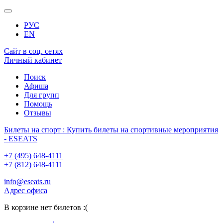
РУС
EN
Сайт в соц. сетях
Личный кабинет
Поиск
Афиша
Для групп
Помощь
Отзывы
Билеты на спорт : Купить билеты на спортивные мероприятия
- ESEATS
+7 (495) 648-4111
+7 (812) 648-4111
info@eseats.ru
Адрес офиса
В корзине нет билетов :(