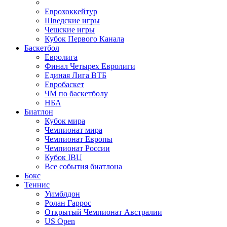
Еврохоккейтур
Шведские игры
Чешские игры
Кубок Первого Канала
Баскетбол
Евролига
Финал Четырех Евролиги
Единая Лига ВТБ
Евробаскет
ЧМ по баскетболу
НБА
Биатлон
Кубок мира
Чемпионат мира
Чемпионат Европы
Чемпионат России
Кубок IBU
Все события биатлона
Бокс
Теннис
Уимблдон
Ролан Гаррос
Открытый Чемпионат Австралии
US Open