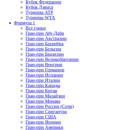
Кубок Федерации
Кубок Дэвиса
Турниры ATP
Турниры WTA
Формула 1
Все гонки
Гран-при Абу-Даби
Гран-при Австралии
Гран-при Бахрейна
Гран-при Бельгии
Гран-при Бразилии
Гран-при Великобритании
Гран-при Венгрии
Гран-при Германии
Гран-при Испании
Гран-при Италии
Гран-при Канады
Гран-при Китая
Гран-при Малайзии
Гран-при Монако
Гран-при России (Сочи)
Гран-при Сингапура
Гран-при США
Гран-при Японии
Гран-при Америки