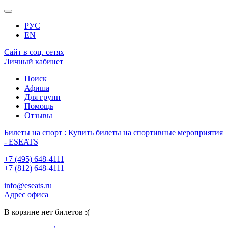
РУС
EN
Сайт в соц. сетях
Личный кабинет
Поиск
Афиша
Для групп
Помощь
Отзывы
Билеты на спорт : Купить билеты на спортивные мероприятия
- ESEATS
+7 (495) 648-4111
+7 (812) 648-4111
info@eseats.ru
Адрес офиса
В корзине нет билетов :(