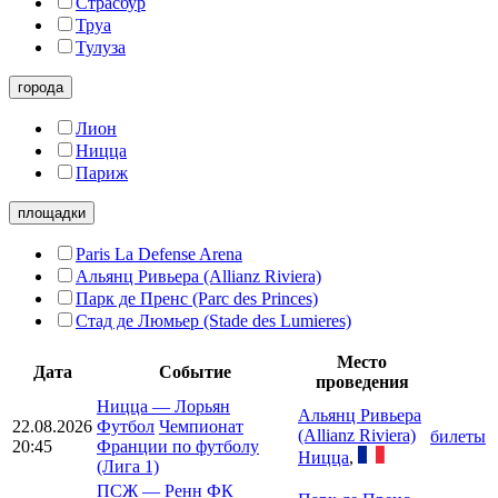
Страсбур
Труа
Тулуза
города
Лион
Ницца
Париж
площадки
Paris La Defense Arena
Альянц Ривьера (Allianz Riviera)
Парк де Пренс (Parc des Princes)
Стад де Люмьер (Stade des Lumieres)
Место
Дата
Событие
проведения
Ницца
—
Лорьян
Альянц Ривьера
22.08.2026
Футбол
Чемпионат
(Allianz Riviera)
билеты
20:45
Франции по футболу
Ницца
,
(Лига 1)
ПСЖ
—
Ренн ФК