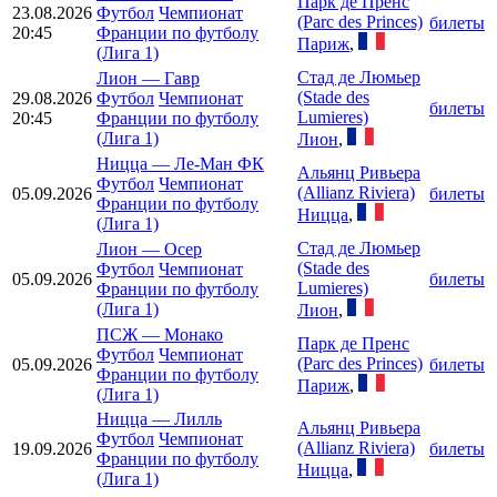
Парк де Пренс
23.08.2026
Футбол
Чемпионат
(Parc des Princes)
билеты
20:45
Франции по футболу
Париж
,
(Лига 1)
Стад де Люмьер
Лион
—
Гавр
(Stade des
29.08.2026
Футбол
Чемпионат
билеты
Lumieres)
20:45
Франции по футболу
(Лига 1)
Лион
,
Ницца
—
Ле-Ман ФК
Альянц Ривьера
Футбол
Чемпионат
(Allianz Riviera)
05.09.2026
билеты
Франции по футболу
Ницца
,
(Лига 1)
Стад де Люмьер
Лион
—
Осер
(Stade des
Футбол
Чемпионат
05.09.2026
билеты
Lumieres)
Франции по футболу
(Лига 1)
Лион
,
ПСЖ
—
Монако
Парк де Пренс
Футбол
Чемпионат
(Parc des Princes)
05.09.2026
билеты
Франции по футболу
Париж
,
(Лига 1)
Ницца
—
Лилль
Альянц Ривьера
Футбол
Чемпионат
(Allianz Riviera)
19.09.2026
билеты
Франции по футболу
Ницца
,
(Лига 1)