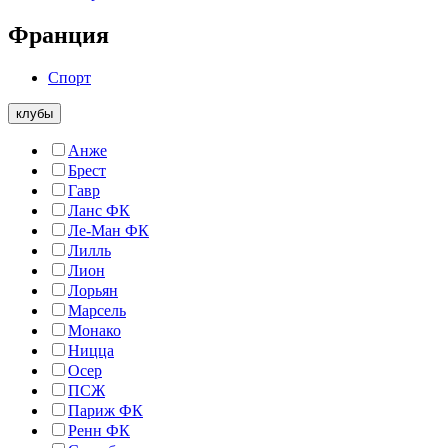
Франция
Спорт
клубы
Анже
Брест
Гавр
Ланс ФК
Ле-Ман ФК
Лилль
Лион
Лорьян
Марсель
Монако
Ницца
Осер
ПСЖ
Париж ФК
Ренн ФК