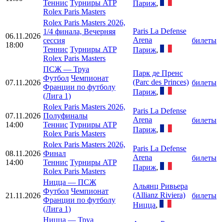
Теннис
Турниры ATP
Париж
,
Rolex Paris Masters
Rolex Paris Masters 2026,
Paris La Defense
1/4 финала, Вечерняя
06.11.2026
Arena
сессия
билеты
18:00
Теннис
Турниры ATP
Париж
,
Rolex Paris Masters
ПСЖ
—
Труа
Парк де Пренс
Футбол
Чемпионат
(Parc des Princes)
07.11.2026
билеты
Франции по футболу
Париж
,
(Лига 1)
Rolex Paris Masters 2026,
Paris La Defense
07.11.2026
Полуфиналы
Arena
билеты
14:00
Теннис
Турниры ATP
Париж
,
Rolex Paris Masters
Rolex Paris Masters 2026,
Paris La Defense
08.11.2026
Финал
Arena
билеты
14:00
Теннис
Турниры ATP
Париж
,
Rolex Paris Masters
Ницца
—
ПСЖ
Альянц Ривьера
Футбол
Чемпионат
(Allianz Riviera)
21.11.2026
билеты
Франции по футболу
Ницца
,
(Лига 1)
Ницца
—
Труа