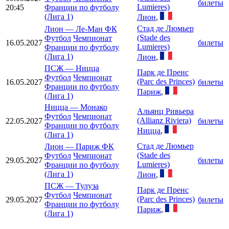
билеты
Lumieres)
20:45
Франции по футболу
(Лига 1)
Лион
,
Стад де Люмьер
Лион
—
Ле-Ман ФК
(Stade des
Футбол
Чемпионат
16.05.2027
билеты
Lumieres)
Франции по футболу
(Лига 1)
Лион
,
ПСЖ
—
Ницца
Парк де Пренс
Футбол
Чемпионат
(Parc des Princes)
16.05.2027
билеты
Франции по футболу
Париж
,
(Лига 1)
Ницца
—
Монако
Альянц Ривьера
Футбол
Чемпионат
(Allianz Riviera)
22.05.2027
билеты
Франции по футболу
Ницца
,
(Лига 1)
Стад де Люмьер
Лион
—
Париж ФК
(Stade des
Футбол
Чемпионат
29.05.2027
билеты
Lumieres)
Франции по футболу
(Лига 1)
Лион
,
ПСЖ
—
Тулуза
Парк де Пренс
Футбол
Чемпионат
(Parc des Princes)
29.05.2027
билеты
Франции по футболу
Париж
,
(Лига 1)