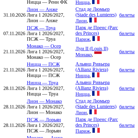
Ницца — Ренн ФК
Ницца
,
Стад де Люмьер
Лион
—
Анже
(Stade des Lumieres)
31.10.2026
Лига 1 2026/2027,
билеты
Лион — Анже
Лион
,
Парк де Пренс (Parc
ПСЖ
—
Труа
des Princes)
07.11.2026
Лига 1 2026/2027,
билеты
ПСЖ — Труа
Париж
,
Монако
—
Осер
Луи II (Louis II)
21.11.2026
Лига 1 2026/2027,
билеты
Монако
,
Монако — Осер
Альянц Ривьера
Ницца
—
ПСЖ
(Allianz Riviera)
21.11.2026
Лига 1 2026/2027,
билеты
Ницца — ПСЖ
Ницца
,
Альянц Ривьера
Ницца
—
Труа
(Allianz Riviera)
28.11.2026
Лига 1 2026/2027,
билеты
Ницца — Труа
Ницца
,
Стад де Люмьер
Лион
—
Монако
(Stade des Lumieres)
28.11.2026
Лига 1 2026/2027,
билеты
Лион — Монако
Лион
,
Парк де Пренс (Parc
ПСЖ
—
Лорьян
des Princes)
28.11.2026
Лига 1 2026/2027,
билеты
ПСЖ — Лорьян
Париж
,
Монако
—
Анже