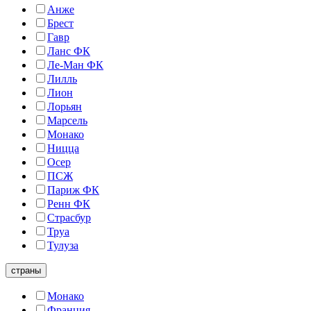
Анже
Брест
Гавр
Ланс ФК
Ле-Ман ФК
Лилль
Лион
Лорьян
Марсель
Монако
Ницца
Осер
ПСЖ
Париж ФК
Ренн ФК
Страсбур
Труа
Тулуза
страны
Монако
Франция