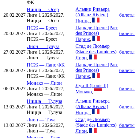
ФК
Альянц Ривьера
Ницца
—
Осер
(Allianz Riviera)
20.02.2027
Лига 1 2026/2027,
билеты
Ницца — Осер
Ницца
,
Парк де Пренс (Parc
ПСЖ
—
Брест
des Princes)
20.02.2027
Лига 1 2026/2027,
билеты
ПСЖ — Брест
Париж
,
Стад де Люмьер
Лион
—
Тулуза
(Stade des Lumieres)
27.02.2027
Лига 1 2026/2027,
билеты
Лион — Тулуза
Лион
,
Парк де Пренс (Parc
ПСЖ
—
Ланс ФК
des Princes)
28.02.2027
Лига 1 2026/2027,
билеты
ПСЖ — Ланс ФК
Париж
,
Монако
—
Лион
Луи II (Louis II)
06.03.2027
Лига 1 2026/2027,
билеты
Монако
,
Монако — Лион
Альянц Ривьера
Ницца
—
Тулуза
(Allianz Riviera)
13.03.2027
Лига 1 2026/2027,
билеты
Ницца — Тулуза
Ницца
,
Стад де Люмьер
Лион
—
Труа
(Stade des Lumieres)
13.03.2027
Лига 1 2026/2027,
билеты
Лион — Труа
Лион
,
Монако
—
Гавр