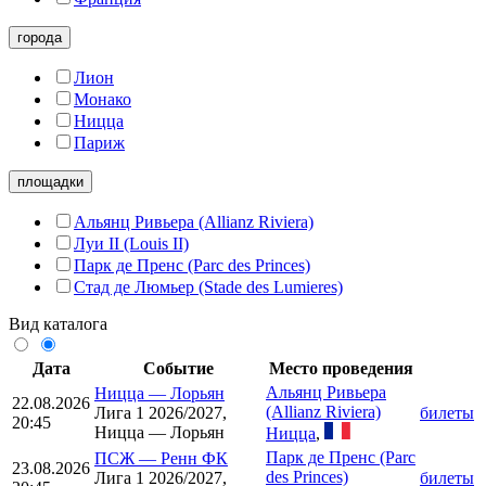
города
Лион
Монако
Ницца
Париж
площадки
Альянц Ривьера (Allianz Riviera)
Луи II (Louis II)
Парк де Пренс (Parc des Princes)
Стад де Люмьер (Stade des Lumieres)
Вид каталога
Дата
Событие
Место проведения
Альянц Ривьера
Ницца
—
Лорьян
22.08.2026
(Allianz Riviera)
Лига 1 2026/2027,
билеты
20:45
Ницца — Лорьян
Ницца
,
Парк де Пренс (Parc
ПСЖ
—
Ренн ФК
23.08.2026
des Princes)
Лига 1 2026/2027,
билеты