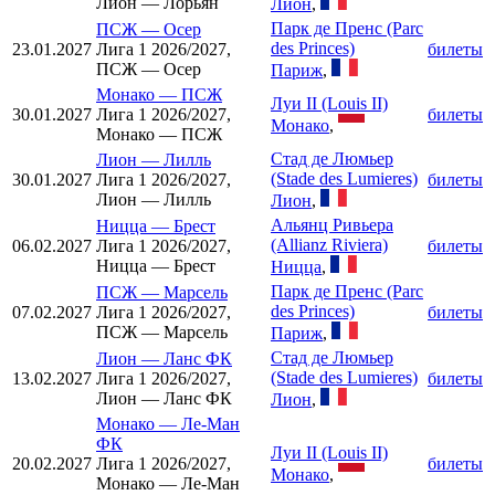
Лион — Лорьян
Лион
,
Парк де Пренс (Parc
ПСЖ
—
Осер
des Princes)
23.01.2027
Лига 1 2026/2027,
билеты
ПСЖ — Осер
Париж
,
Монако
—
ПСЖ
Луи II (Louis II)
30.01.2027
Лига 1 2026/2027,
билеты
Монако
,
Монако — ПСЖ
Стад де Люмьер
Лион
—
Лилль
(Stade des Lumieres)
30.01.2027
Лига 1 2026/2027,
билеты
Лион — Лилль
Лион
,
Альянц Ривьера
Ницца
—
Брест
(Allianz Riviera)
06.02.2027
Лига 1 2026/2027,
билеты
Ницца — Брест
Ницца
,
Парк де Пренс (Parc
ПСЖ
—
Марсель
des Princes)
07.02.2027
Лига 1 2026/2027,
билеты
ПСЖ — Марсель
Париж
,
Стад де Люмьер
Лион
—
Ланс ФК
(Stade des Lumieres)
13.02.2027
Лига 1 2026/2027,
билеты
Лион — Ланс ФК
Лион
,
Монако
—
Ле-Ман
ФК
Луи II (Louis II)
20.02.2027
Лига 1 2026/2027,
билеты
Монако
,
Монако — Ле-Ман