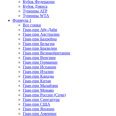
Кубок Федерации
Кубок Дэвиса
Турниры ATP
Турниры WTA
Формула 1
Все гонки
Гран-при Абу-Даби
Гран-при Австралии
Гран-при Бахрейна
Гран-при Бельгии
Гран-при Бразилии
Гран-при Великобритании
Гран-при Венгрии
Гран-при Германии
Гран-при Испании
Гран-при Италии
Гран-при Канады
Гран-при Китая
Гран-при Малайзии
Гран-при Монако
Гран-при России (Сочи)
Гран-при Сингапура
Гран-при США
Гран-при Японии
Гран-при Америки