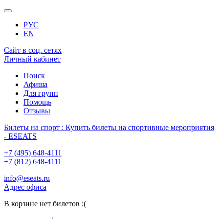
РУС
EN
Сайт в соц. сетях
Личный кабинет
Поиск
Афиша
Для групп
Помощь
Отзывы
Билеты на спорт : Купить билеты на спортивные мероприятия
- ESEATS
+7 (495) 648-4111
+7 (812) 648-4111
info@eseats.ru
Адрес офиса
В корзине нет билетов :(