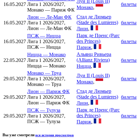
Луи II (Louis II)
16.05.2027
Лига 1 2026/2027,
билеты
Монако
,
Монако — Париж ФК
Стад де Люмьер
Лион
—
Ле-Ман ФК
(Stade des Lumieres)
16.05.2027
Лига 1 2026/2027,
билеты
Лион — Ле-Ман ФК
Лион
,
Парк де Пренс (Parc
ПСЖ
—
Ницца
des Princes)
16.05.2027
Лига 1 2026/2027,
билеты
ПСЖ — Ницца
Париж
,
Альянц Ривьера
Ницца
—
Монако
(Allianz Riviera)
22.05.2027
Лига 1 2026/2027,
билеты
Ницца — Монако
Ницца
,
Монако
—
Труа
Луи II (Louis II)
29.05.2027
Лига 1 2026/2027,
билеты
Монако
,
Монако — Труа
Стад де Люмьер
Лион
—
Париж ФК
(Stade des Lumieres)
29.05.2027
Лига 1 2026/2027,
билеты
Лион — Париж ФК
Лион
,
Парк де Пренс (Parc
ПСЖ
—
Тулуза
des Princes)
29.05.2027
Лига 1 2026/2027,
билеты
ПСЖ — Тулуза
Париж
,
Вы уже смотрели
вся история просмотров