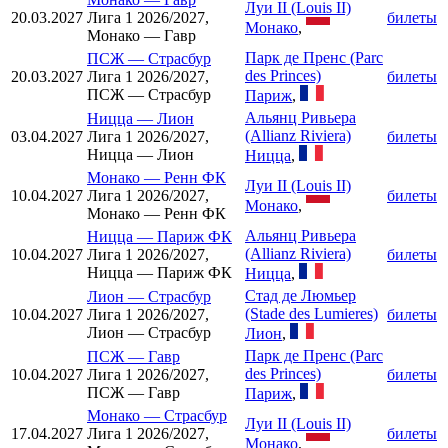
Луи II (Louis II)
20.03.2027
Лига 1 2026/2027,
билеты
Монако
,
Монако — Гавр
Парк де Пренс (Parc
ПСЖ
—
Страсбур
des Princes)
20.03.2027
Лига 1 2026/2027,
билеты
ПСЖ — Страсбур
Париж
,
Альянц Ривьера
Ницца
—
Лион
(Allianz Riviera)
03.04.2027
Лига 1 2026/2027,
билеты
Ницца — Лион
Ницца
,
Монако
—
Ренн ФК
Луи II (Louis II)
10.04.2027
Лига 1 2026/2027,
билеты
Монако
,
Монако — Ренн ФК
Альянц Ривьера
Ницца
—
Париж ФК
(Allianz Riviera)
10.04.2027
Лига 1 2026/2027,
билеты
Ницца — Париж ФК
Ницца
,
Стад де Люмьер
Лион
—
Страсбур
(Stade des Lumieres)
10.04.2027
Лига 1 2026/2027,
билеты
Лион — Страсбур
Лион
,
Парк де Пренс (Parc
ПСЖ
—
Гавр
des Princes)
10.04.2027
Лига 1 2026/2027,
билеты
ПСЖ — Гавр
Париж
,
Монако
—
Страсбур
Луи II (Louis II)
17.04.2027
Лига 1 2026/2027,
билеты
Монако
,