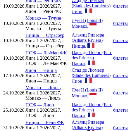
Стад де Люмьер
Лион
—
Ренн ФК
(Stade des Lumieres)
19.09.2026
Лига 1 2026/2027,
билеты
Лион — Ренн ФК
Лион
,
Монако
—
Тулуза
Луи II (Louis II)
10.10.2026
Лига 1 2026/2027,
билеты
Монако
,
Монако — Тулуза
Альянц Ривьера
Ницца
—
Страсбур
(Allianz Riviera)
10.10.2026
Лига 1 2026/2027,
билеты
Ницца — Страсбур
Ницца
,
Парк де Пренс (Parc
ПСЖ
—
Ле-Ман ФК
des Princes)
10.10.2026
Лига 1 2026/2027,
билеты
ПСЖ — Ле-Ман ФК
Париж
,
Стад де Люмьер
Лион
—
Ницца
(Stade des Lumieres)
17.10.2026
Лига 1 2026/2027,
билеты
Лион — Ницца
Лион
,
Монако
—
Лилль
Луи II (Louis II)
24.10.2026
Лига 1 2026/2027,
билеты
Монако
,
Монако — Лилль
Парк де Пренс (Parc
ПСЖ
—
Лион
des Princes)
25.10.2026
Лига 1 2026/2027,
билеты
ПСЖ — Лион
Париж
,
Альянц Ривьера
Ницца
—
Ренн ФК
(Allianz Riviera)
31.10.2026
Лига 1 2026/2027,
билеты