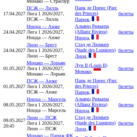
Монако — Страсбур
Парк де Пренс (Parc
ПСЖ
—
Лилль
des Princes)
17.04.2027
Лига 1 2026/2027,
билеты
ПСЖ — Лилль
Париж
,
Альянц Ривьера
Ницца
—
Анже
(Allianz Riviera)
24.04.2027
Лига 1 2026/2027,
билеты
Ницца — Анже
Ницца
,
Стад де Люмьер
Лион
—
Брест
(Stade des Lumieres)
24.04.2027
Лига 1 2026/2027,
билеты
Лион — Брест
Лион
,
Монако
—
Лорьян
Луи II (Louis II)
01.05.2027
Лига 1 2026/2027,
билеты
Монако
,
Монако — Лорьян
Парк де Пренс (Parc
ПСЖ
—
Анже
des Princes)
01.05.2027
Лига 1 2026/2027,
билеты
ПСЖ — Анже
Париж
,
Альянц Ривьера
Ницца
—
Марсель
(Allianz Riviera)
08.05.2027
Лига 1 2026/2027,
билеты
Ницца — Марсель
Ницца
,
Стад де Люмьер
Лион
—
ПСЖ
09.05.2027
(Stade des Lumieres)
Лига 1 2026/2027,
билеты
20:45
Лион — ПСЖ
Лион
,
Монако
—
Париж ФК