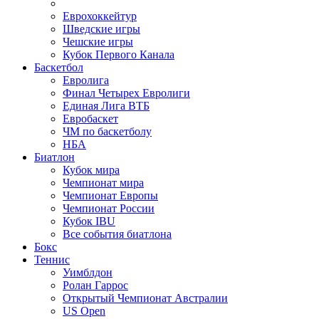
Еврохоккейтур
Шведские игры
Чешские игры
Кубок Первого Канала
Баскетбол
Евролига
Финал Четырех Евролиги
Единая Лига ВТБ
Евробаскет
ЧМ по баскетболу
НБА
Биатлон
Кубок мира
Чемпионат мира
Чемпионат Европы
Чемпионат России
Кубок IBU
Все события биатлона
Бокс
Теннис
Уимблдон
Ролан Гаррос
Открытый Чемпионат Австралии
US Open