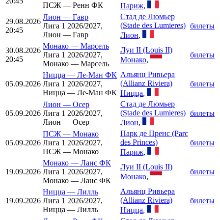
20:45
ПСЖ — Ренн ФК
Париж
,
Стад де Люмьер
Лион
—
Гавр
29.08.2026
(Stade des Lumieres)
Лига 1 2026/2027,
билеты
20:45
Лион — Гавр
Лион
,
Монако
—
Марсель
Луи II (Louis II)
30.08.2026
Лига 1 2026/2027,
билеты
20:45
Монако
,
Монако — Марсель
Альянц Ривьера
Ницца
—
Ле-Ман ФК
(Allianz Riviera)
05.09.2026
Лига 1 2026/2027,
билеты
Ницца — Ле-Ман ФК
Ницца
,
Стад де Люмьер
Лион
—
Осер
(Stade des Lumieres)
05.09.2026
Лига 1 2026/2027,
билеты
Лион — Осер
Лион
,
Парк де Пренс (Parc
ПСЖ
—
Монако
des Princes)
05.09.2026
Лига 1 2026/2027,
билеты
ПСЖ — Монако
Париж
,
Монако
—
Ланс ФК
Луи II (Louis II)
19.09.2026
Лига 1 2026/2027,
билеты
Монако
,
Монако — Ланс ФК
Альянц Ривьера
Ницца
—
Лилль
(Allianz Riviera)
19.09.2026
Лига 1 2026/2027,
билеты
Ницца — Лилль
Ницца
,