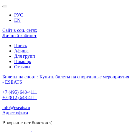
РУС
EN
Сайт в соц. сетях
Личный кабинет
Поиск
Афиша
Для групп
Помощь
Отзывы
Билеты на спорт : Купить билеты на спортивные мероприятия
- ESEATS
+7 (495) 648-4111
+7 (812) 648-4111
info@eseats.ru
Адрес офиса
В корзине нет билетов :(