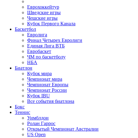
Еврохоккейтур
Шведские игры
Чешские игры
Кубок Первого Канала
Баскетбол
Евролига
Финал Четырех Евролиги
Единая Лига ВТБ
Евробаскет
ЧМ по баскетболу
НБА
Биатлон
Кубок мира
Чемпионат мира
Чемпионат Европы
Чемпионат России
Кубок IBU
Все события биатлона
Бокс
Теннис
Уимблдон
Ролан Гаррос
Открытый Чемпионат Австралии
US Open