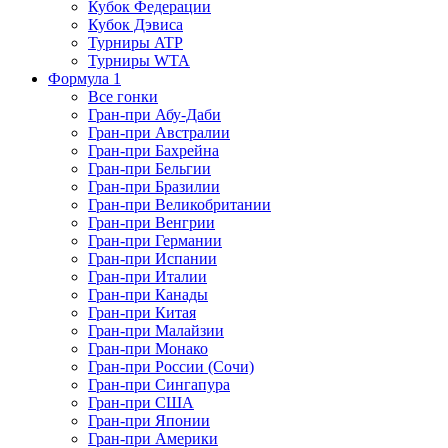
Кубок Федерации
Кубок Дэвиса
Турниры ATP
Турниры WTA
Формула 1
Все гонки
Гран-при Абу-Даби
Гран-при Австралии
Гран-при Бахрейна
Гран-при Бельгии
Гран-при Бразилии
Гран-при Великобритании
Гран-при Венгрии
Гран-при Германии
Гран-при Испании
Гран-при Италии
Гран-при Канады
Гран-при Китая
Гран-при Малайзии
Гран-при Монако
Гран-при России (Сочи)
Гран-при Сингапура
Гран-при США
Гран-при Японии
Гран-при Америки