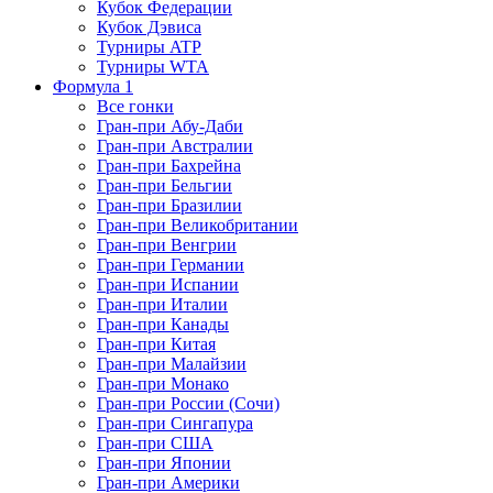
Кубок Федерации
Кубок Дэвиса
Турниры ATP
Турниры WTA
Формула 1
Все гонки
Гран-при Абу-Даби
Гран-при Австралии
Гран-при Бахрейна
Гран-при Бельгии
Гран-при Бразилии
Гран-при Великобритании
Гран-при Венгрии
Гран-при Германии
Гран-при Испании
Гран-при Италии
Гран-при Канады
Гран-при Китая
Гран-при Малайзии
Гран-при Монако
Гран-при России (Сочи)
Гран-при Сингапура
Гран-при США
Гран-при Японии
Гран-при Америки