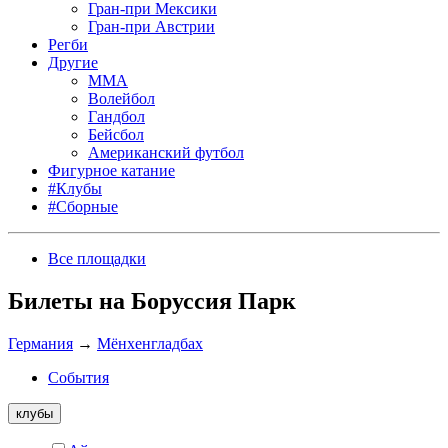
Гран-при Мексики
Гран-при Австрии
Регби
Другие
MMA
Волейбол
Гандбол
Бейсбол
Американский футбол
Фигурное катание
#Клубы
#Сборные
Все площадки
Билеты на Боруссия Парк
Германия
→
Мёнхенгладбах
События
клубы