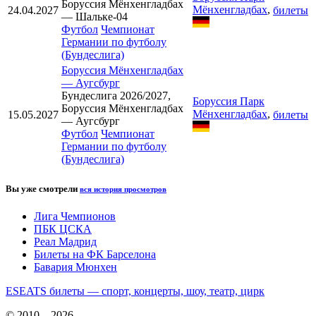
Боруссия Мёнхенгладбах
Мёнхенгладбах
,
24.04.2027
билеты
— Шальке-04
Футбол
Чемпионат
Германии по футболу
(Бундеслига)
Боруссия Мёнхенгладбах
—
Аугсбург
Бундеслига 2026/2027,
Боруссия Парк
Боруссия Мёнхенгладбах
Мёнхенгладбах
,
15.05.2027
билеты
— Аугсбург
Футбол
Чемпионат
Германии по футболу
(Бундеслига)
Вы уже смотрели
вся история просмотров
Лига Чемпионов
ПБК ЦСКА
Реал Мадрид
Билеты на ФК Барселона
Бавария Мюнхен
ESEATS билеты — спорт, концерты, шоу, театр, цирк
© 2010—2026