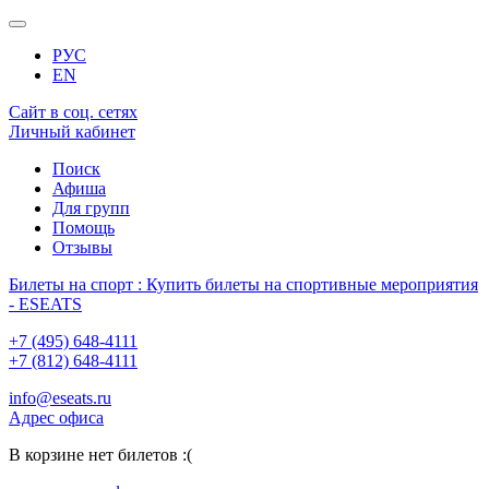
РУС
EN
Сайт в соц. сетях
Личный кабинет
Поиск
Афиша
Для групп
Помощь
Отзывы
Билеты на спорт : Купить билеты на спортивные мероприятия
- ESEATS
+7 (495) 648-4111
+7 (812) 648-4111
info@eseats.ru
Адрес офиса
В корзине нет билетов :(