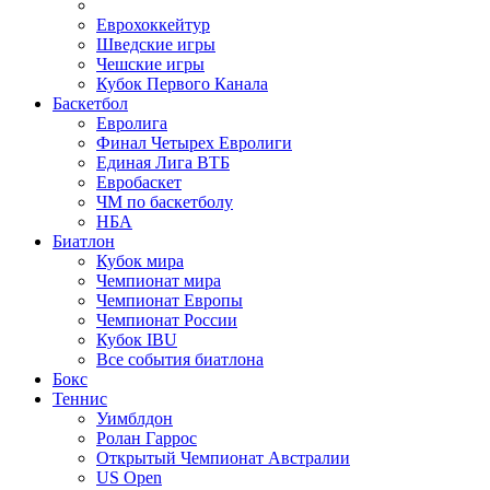
Еврохоккейтур
Шведские игры
Чешские игры
Кубок Первого Канала
Баскетбол
Евролига
Финал Четырех Евролиги
Единая Лига ВТБ
Евробаскет
ЧМ по баскетболу
НБА
Биатлон
Кубок мира
Чемпионат мира
Чемпионат Европы
Чемпионат России
Кубок IBU
Все события биатлона
Бокс
Теннис
Уимблдон
Ролан Гаррос
Открытый Чемпионат Австралии
US Open