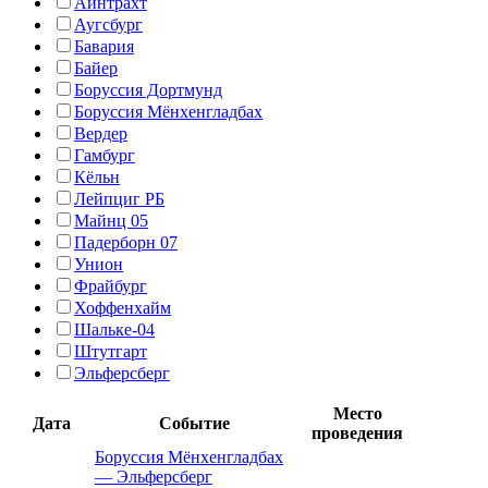
Айнтрахт
Аугсбург
Бавария
Байер
Боруссия Дортмунд
Боруссия Мёнхенгладбах
Вердер
Гамбург
Кёльн
Лейпциг РБ
Майнц 05
Падерборн 07
Унион
Фрайбург
Хоффенхайм
Шальке-04
Штутгарт
Эльферсберг
Место
Дата
Событие
проведения
Боруссия Мёнхенгладбах
—
Эльферсберг