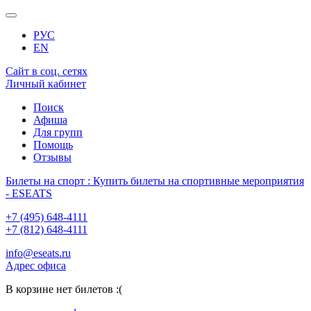
РУС
EN
Сайт в соц. сетях
Личный кабинет
Поиск
Афиша
Для групп
Помощь
Отзывы
Билеты на спорт : Купить билеты на спортивные мероприятия
- ESEATS
+7 (495) 648-4111
+7 (812) 648-4111
info@eseats.ru
Адрес офиса
В корзине нет билетов :(