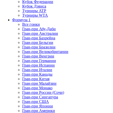
Кубок Федерации
Кубок Дэвиса
Турниры ATP
Турниры WTA
Формула 1
Все гонки
Гран-при Абу-Даби
Гран-при Австралии
Гран-при Бахрейна
Гран-при Бельгии
Гран-при Бразилии
Гран-при Великобритании
Гран-при Венгрии
Гран-при Германии
Гран-при Испании
Гран-при Италии
Гран-при Канады
Гран-при Китая
Гран-при Малайзии
Гран-при Монако
Гран-при России (Сочи)
Гран-при Сингапура
Гран-при США
Гран-при Японии
Гран-при Америки