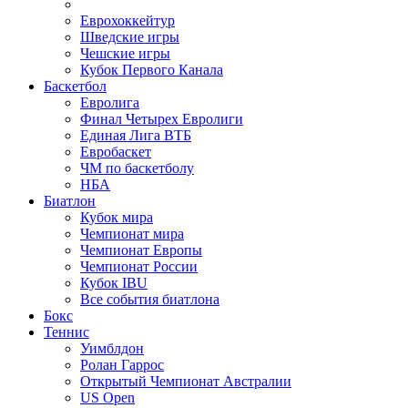
Еврохоккейтур
Шведские игры
Чешские игры
Кубок Первого Канала
Баскетбол
Евролига
Финал Четырех Евролиги
Единая Лига ВТБ
Евробаскет
ЧМ по баскетболу
НБА
Биатлон
Кубок мира
Чемпионат мира
Чемпионат Европы
Чемпионат России
Кубок IBU
Все события биатлона
Бокс
Теннис
Уимблдон
Ролан Гаррос
Открытый Чемпионат Австралии
US Open