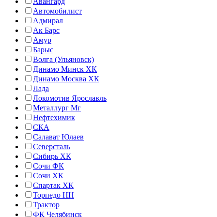
Авангард
Автомобилист
Адмирал
Ак Барс
Амур
Барыс
Волга (Ульяновск)
Динамо Минск ХК
Динамо Москва ХК
Лада
Локомотив Ярославль
Металлург Мг
Нефтехимик
СКА
Салават Юлаев
Северсталь
Сибирь ХК
Сочи ФК
Сочи ХК
Спартак ХК
Торпедо НН
Трактор
ФК Челябинск