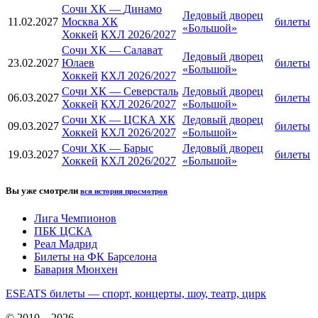
Сочи ХК
—
Динамо
Ледовый дворец
11.02.2027
Москва ХК
билеты
«Большой»
Хоккей
КХЛ 2026/2027
Сочи ХК
—
Салават
Ледовый дворец
23.02.2027
Юлаев
билеты
«Большой»
Хоккей
КХЛ 2026/2027
Сочи ХК
—
Северсталь
Ледовый дворец
06.03.2027
билеты
Хоккей
КХЛ 2026/2027
«Большой»
Сочи ХК
—
ЦСКА ХК
Ледовый дворец
09.03.2027
билеты
Хоккей
КХЛ 2026/2027
«Большой»
Сочи ХК
—
Барыс
Ледовый дворец
19.03.2027
билеты
Хоккей
КХЛ 2026/2027
«Большой»
Вы уже смотрели
вся история просмотров
Лига Чемпионов
ПБК ЦСКА
Реал Мадрид
Билеты на ФК Барселона
Бавария Мюнхен
ESEATS билеты — спорт, концерты, шоу, театр, цирк
© 2010—2026