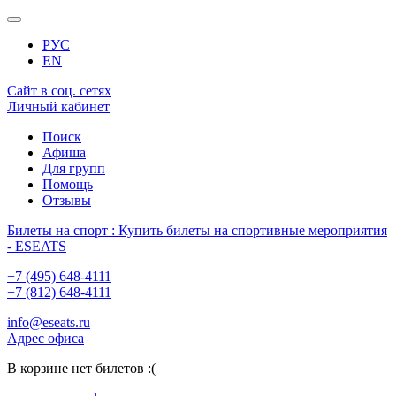
РУС
EN
Сайт в соц. сетях
Личный кабинет
Поиск
Афиша
Для групп
Помощь
Отзывы
Билеты на спорт : Купить билеты на спортивные мероприятия
- ESEATS
+7 (495) 648-4111
+7 (812) 648-4111
info@eseats.ru
Адрес офиса
В корзине нет билетов :(