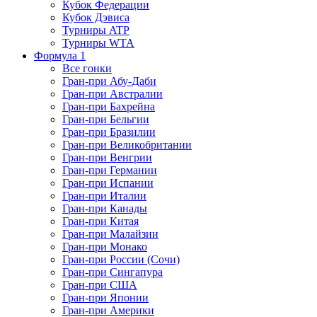
Кубок Федерации
Кубок Дэвиса
Турниры ATP
Турниры WTA
Формула 1
Все гонки
Гран-при Абу-Даби
Гран-при Австралии
Гран-при Бахрейна
Гран-при Бельгии
Гран-при Бразилии
Гран-при Великобритании
Гран-при Венгрии
Гран-при Германии
Гран-при Испании
Гран-при Италии
Гран-при Канады
Гран-при Китая
Гран-при Малайзии
Гран-при Монако
Гран-при России (Сочи)
Гран-при Сингапура
Гран-при США
Гран-при Японии
Гран-при Америки