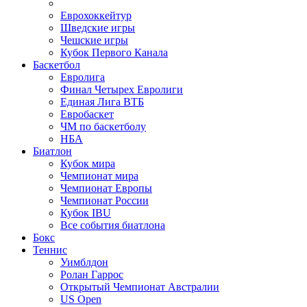
Еврохоккейтур
Шведские игры
Чешские игры
Кубок Первого Канала
Баскетбол
Евролига
Финал Четырех Евролиги
Единая Лига ВТБ
Евробаскет
ЧМ по баскетболу
НБА
Биатлон
Кубок мира
Чемпионат мира
Чемпионат Европы
Чемпионат России
Кубок IBU
Все события биатлона
Бокс
Теннис
Уимблдон
Ролан Гаррос
Открытый Чемпионат Австралии
US Open