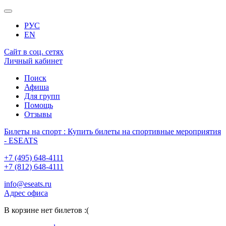
РУС
EN
Сайт в соц. сетях
Личный кабинет
Поиск
Афиша
Для групп
Помощь
Отзывы
Билеты на спорт : Купить билеты на спортивные мероприятия
- ESEATS
+7 (495) 648-4111
+7 (812) 648-4111
info@eseats.ru
Адрес офиса
В корзине нет билетов :(