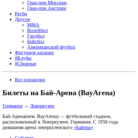
Гран-при Мексики
Гран-при Австрии
Регби
Другие
MMA
Волейбол
Гандбол
Бейсбол
Американский футбол
Фигурное катание
#Клубы
#Сборные
Все площадки
Билеты на Бай-Арена (BayArena)
Германия
→
Леверкузен
Бай-Арена(нем. BayArena) — футбольный стадион,
расположенный в Леверкузене, Германия. C 1958 года
домашняя арена леверкузенского
«Байера»
.
События