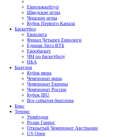
Еврохоккейтур
Шведские игры
Чешские игры
Кубок Первого Канала
Баскетбол
Евролига
Финал Четырех Евролиги
Единая Лига ВТБ
Евробаскет
ЧМ по баскетболу
НБА
Биатлон
Кубок мира
Чемпионат мира
Чемпионат Европы
Чемпионат России
Кубок IBU
Все события биатлона
Бокс
Теннис
Уимблдон
Ролан Гаррос
Открытый Чемпионат Австралии
US Open