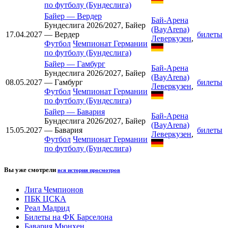
по футболу (Бундеслига)
Байер
—
Вердер
Бай-Арена
Бундеслига 2026/2027, Байер
(BayArena)
17.04.2027
— Вердер
билеты
Леверкузен
,
Футбол
Чемпионат Германии
по футболу (Бундеслига)
Байер
—
Гамбург
Бай-Арена
Бундеслига 2026/2027, Байер
(BayArena)
08.05.2027
— Гамбург
билеты
Леверкузен
,
Футбол
Чемпионат Германии
по футболу (Бундеслига)
Байер
—
Бавария
Бай-Арена
Бундеслига 2026/2027, Байер
(BayArena)
15.05.2027
— Бавария
билеты
Леверкузен
,
Футбол
Чемпионат Германии
по футболу (Бундеслига)
Вы уже смотрели
вся история просмотров
Лига Чемпионов
ПБК ЦСКА
Реал Мадрид
Билеты на ФК Барселона
Бавария Мюнхен