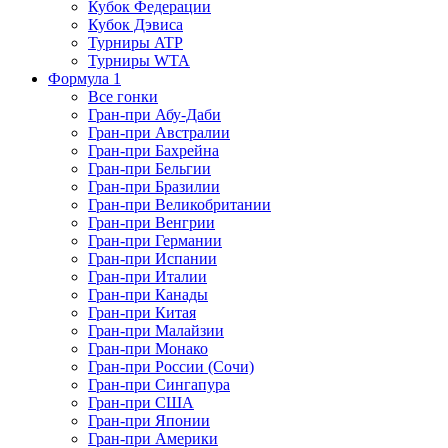
Кубок Федерации
Кубок Дэвиса
Турниры ATP
Турниры WTA
Формула 1
Все гонки
Гран-при Абу-Даби
Гран-при Австралии
Гран-при Бахрейна
Гран-при Бельгии
Гран-при Бразилии
Гран-при Великобритании
Гран-при Венгрии
Гран-при Германии
Гран-при Испании
Гран-при Италии
Гран-при Канады
Гран-при Китая
Гран-при Малайзии
Гран-при Монако
Гран-при России (Сочи)
Гран-при Сингапура
Гран-при США
Гран-при Японии
Гран-при Америки