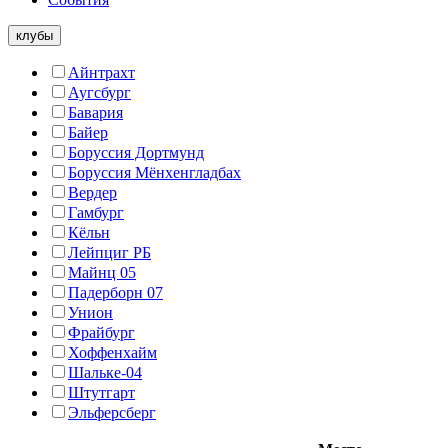
клубы
Айнтрахт
Аугсбург
Бавария
Байер
Боруссия Дортмунд
Боруссия Мёнхенгладбах
Вердер
Гамбург
Кёльн
Лейпциг РБ
Майнц 05
Падерборн 07
Унион
Фрайбург
Хоффенхайм
Шальке-04
Штутгарт
Эльферсберг