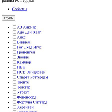
района Роттердама.
События
клубы
АЗ Алкмар
Адо Ден Хааг
Аякс
Виллем
Гоу Эхед Иглс
Гроненген
Зволле
Камбюр
НЕК
ПСВ Эйндховен
Спарта Роттердам
Твенте
Телстар
Утрехт
Фейеноорд
Фортуна Ситтард
Херенвен