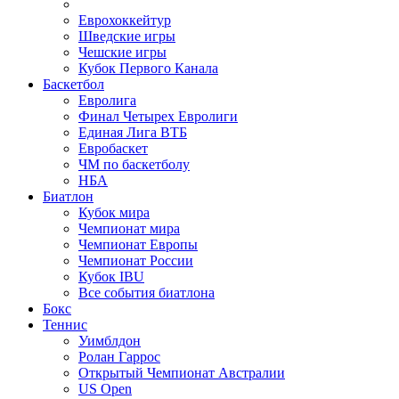
Еврохоккейтур
Шведские игры
Чешские игры
Кубок Первого Канала
Баскетбол
Евролига
Финал Четырех Евролиги
Единая Лига ВТБ
Евробаскет
ЧМ по баскетболу
НБА
Биатлон
Кубок мира
Чемпионат мира
Чемпионат Европы
Чемпионат России
Кубок IBU
Все события биатлона
Бокс
Теннис
Уимблдон
Ролан Гаррос
Открытый Чемпионат Австралии
US Open