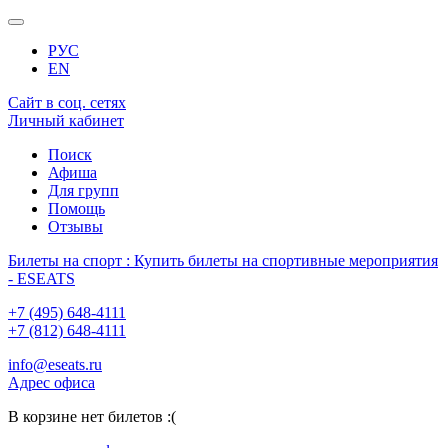
РУС
EN
Сайт в соц. сетях
Личный кабинет
Поиск
Афиша
Для групп
Помощь
Отзывы
Билеты на спорт : Купить билеты на спортивные мероприятия
- ESEATS
+7 (495) 648-4111
+7 (812) 648-4111
info@eseats.ru
Адрес офиса
В корзине нет билетов :(