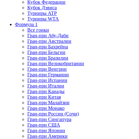
Кубок Федерации
Кубок Дэвиса
Турниры ATP
Турниры WTA
Формула 1
Все гонки
Гран-при Абу-Даби
Гран-при Австралии
Гран-при Бахрейна
Гран-при Бельгии
Гран-при Бразилии
Гран-при Великобритании
Гран-при Венгрии
Гран-при Германии
Гран-при Испании
Гран-при Италии
Гран-при Канады
Гран-при Китая
Гран-при Малайзии
Гран-при Монако
Гран-при России (Сочи)
Гран-при Сингапура
Гран-при США
Гран-при Японии
Гран-при Америки