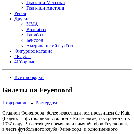
Гран-при Мексики
Гран-при Австрии
Регби
Другие
MMA
Волейбол
Гандбол
Бейсбол
Американский футбол
Фигурное катание
#Клубы
#Сборные
Все площадки
Билеты на Feyenoord
Нидерланды
→
Роттердам
Стадион Фейеноорд, более известный под прозвищем de Kuip
(Бадья), — футбольный стадион в Роттердаме, построенный в
1937 году. В настоящее время носит имя «Stadion Feyenoord»,
в честь футбольного клуба Фейеноорд, и одноименного