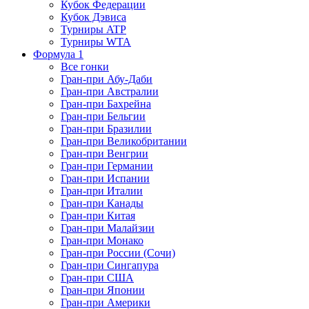
Кубок Федерации
Кубок Дэвиса
Турниры ATP
Турниры WTA
Формула 1
Все гонки
Гран-при Абу-Даби
Гран-при Австралии
Гран-при Бахрейна
Гран-при Бельгии
Гран-при Бразилии
Гран-при Великобритании
Гран-при Венгрии
Гран-при Германии
Гран-при Испании
Гран-при Италии
Гран-при Канады
Гран-при Китая
Гран-при Малайзии
Гран-при Монако
Гран-при России (Сочи)
Гран-при Сингапура
Гран-при США
Гран-при Японии
Гран-при Америки