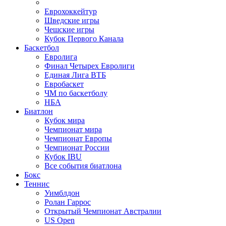
Еврохоккейтур
Шведские игры
Чешские игры
Кубок Первого Канала
Баскетбол
Евролига
Финал Четырех Евролиги
Единая Лига ВТБ
Евробаскет
ЧМ по баскетболу
НБА
Биатлон
Кубок мира
Чемпионат мира
Чемпионат Европы
Чемпионат России
Кубок IBU
Все события биатлона
Бокс
Теннис
Уимблдон
Ролан Гаррос
Открытый Чемпионат Австралии
US Open