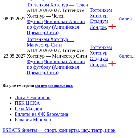
Тоттенхэм Хотспур
—
Челси
Тоттенхэм
АПЛ 2026/2027, Тоттенхэм
Хотспур
Хотспур — Челси
08.05.2027
билеты
Стэдиум
Футбол
Чемпионат Англии
по футболу (Английская
Лондон
,
Премьер-Лига)
Тоттенхэм Хотспур
—
Манчестер Сити
Тоттенхэм
АПЛ 2026/2027, Тоттенхэм
Хотспур
23.05.2027
Хотспур — Манчестер Сити
билеты
Стэдиум
Футбол
Чемпионат Англии
Лондон
,
по футболу (Английская
Премьер-Лига)
Вы уже смотрели
вся история просмотров
Лига Чемпионов
ПБК ЦСКА
Реал Мадрид
Билеты на ФК Барселона
Бавария Мюнхен
ESEATS билеты — спорт, концерты, шоу, театр, цирк