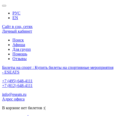
РУС
EN
Сайт в соц. сетях
Личный кабинет
Поиск
Афиша
Для групп
Помощь
Отзывы
Билеты на спорт : Купить билеты на спортивные мероприятия
- ESEATS
+7 (495) 648-4111
+7 (812) 648-4111
info@eseats.ru
Адрес офиса
В корзине нет билетов :(