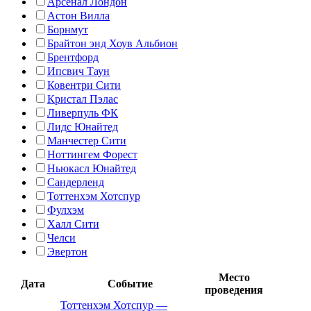
Арсенал Лондон
Астон Вилла
Борнмут
Брайтон энд Хоув Альбион
Брентфорд
Ипсвич Таун
Ковентри Сити
Кристал Пэлас
Ливерпуль ФК
Лидс Юнайтед
Манчестер Сити
Ноттингем Форест
Ньюкасл Юнайтед
Сандерленд
Тоттенхэм Хотспур
Фулхэм
Халл Сити
Челси
Эвертон
Место
Дата
Событие
проведения
Тоттенхэм Хотспур
—