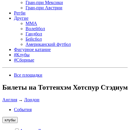
Гран-при Мексики
Гран-при Австрии
Регби
Другие
MMA
Волейбол
Гандбол
Бейсбол
Американский футбол
Фигурное катание
#Клубы
#Сборные
Все площадки
Билеты на Тоттенхэм Хотспур Стэдиум
Англия
→
Лондон
События
клубы