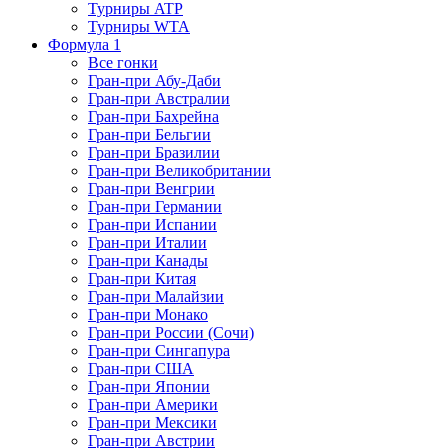
Турниры ATP
Турниры WTA
Формула 1
Все гонки
Гран-при Абу-Даби
Гран-при Австралии
Гран-при Бахрейна
Гран-при Бельгии
Гран-при Бразилии
Гран-при Великобритании
Гран-при Венгрии
Гран-при Германии
Гран-при Испании
Гран-при Италии
Гран-при Канады
Гран-при Китая
Гран-при Малайзии
Гран-при Монако
Гран-при России (Сочи)
Гран-при Сингапура
Гран-при США
Гран-при Японии
Гран-при Америки
Гран-при Мексики
Гран-при Австрии