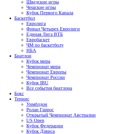
Шведские игры
Чешские игры
Кубок Первого Канала
Баскетбол
Евролига
Финал Четырех Евролиги
Единая Лига ВТБ
Евробаскет
ЧМ по баскетболу
НБА
Биатлон
Кубок мира
Чемпионат мира
Чемпионат Европы
Чемпионат России
Кубок IBU
Все события биатлона
Бокс
Теннис
Уимблдон
Ролан Гаррос
Открытый Чемпионат Австралии
US Open
Кубок Федерации
Кубок Дэвиса