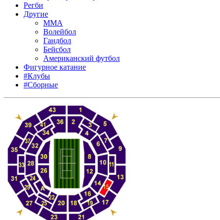
Регби
Другие
MMA
Волейбол
Гандбол
Бейсбол
Американский футбол
Фигурное катание
#Клубы
#Сборные