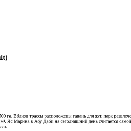
it)
0 га. Вблизи трассы расположены гавань для яхт, парк развлечен
 м². Яс Марина в Абу-Даби на сегодняшний день считается сам
сса.