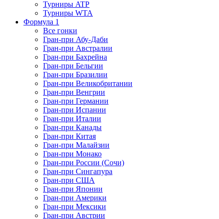
Турниры ATP
Турниры WTA
Формула 1
Все гонки
Гран-при Абу-Даби
Гран-при Австралии
Гран-при Бахрейна
Гран-при Бельгии
Гран-при Бразилии
Гран-при Великобритании
Гран-при Венгрии
Гран-при Германии
Гран-при Испании
Гран-при Италии
Гран-при Канады
Гран-при Китая
Гран-при Малайзии
Гран-при Монако
Гран-при России (Сочи)
Гран-при Сингапура
Гран-при США
Гран-при Японии
Гран-при Америки
Гран-при Мексики
Гран-при Австрии