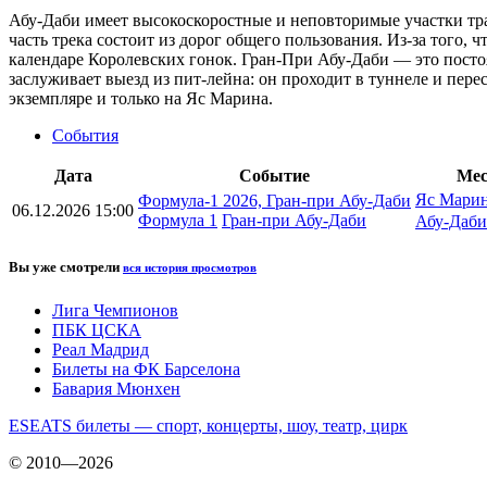
Абу-Даби имеет высокоскоростные и неповторимые участки тра
часть трека состоит из дорог общего пользования. Из-за того,
календаре Королевских гонок. Гран-При Абу-Даби — это постоян
заслуживает выезд из пит-лейна: он проходит в туннеле и пере
экземпляре и только на Яс Марина.
События
Дата
Событие
Мес
Яс Марина
Формула-1 2026, Гран-при Абу-Даби
06.12.2026 15:00
Формула 1
Гран-при Абу-Даби
Абу-Даби
Вы уже смотрели
вся история просмотров
Лига Чемпионов
ПБК ЦСКА
Реал Мадрид
Билеты на ФК Барселона
Бавария Мюнхен
ESEATS билеты — спорт, концерты, шоу, театр, цирк
© 2010—2026