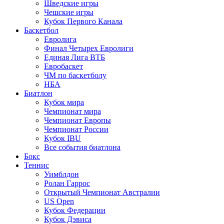
Шведские игры
Чешские игры
Кубок Первого Канала
Баскетбол
Евролига
Финал Четырех Евролиги
Единая Лига ВТБ
Евробаскет
ЧМ по баскетболу
НБА
Биатлон
Кубок мира
Чемпионат мира
Чемпионат Европы
Чемпионат России
Кубок IBU
Все события биатлона
Бокс
Теннис
Уимблдон
Ролан Гаррос
Открытый Чемпионат Австралии
US Open
Кубок Федерации
Кубок Дэвиса