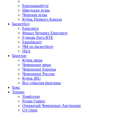
Еврохоккейтур
Шведские игры
Чешские игры
Кубок Первого Канала
Баскетбол
Евролига
Финал Четырех Евролиги
Единая Лига ВТБ
Евробаскет
ЧМ по баскетболу
НБА
Биатлон
Кубок мира
Чемпионат мира
Чемпионат Европы
Чемпионат России
Кубок IBU
Все события биатлона
Бокс
Теннис
Уимблдон
Ролан Гаррос
Открытый Чемпионат Австралии
US Open