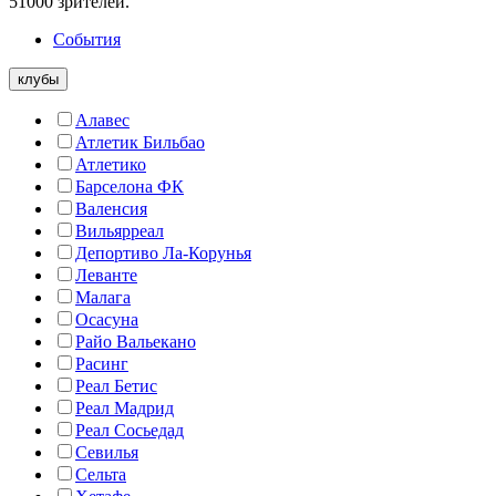
51000 зрителей.
События
клубы
Алавес
Атлетик Бильбао
Атлетико
Барселона ФК
Валенсия
Вильярреал
Депортиво Ла-Корунья
Леванте
Малага
Осасуна
Райо Вальекано
Расинг
Реал Бетис
Реал Мадрид
Реал Сосьедад
Севилья
Сельта