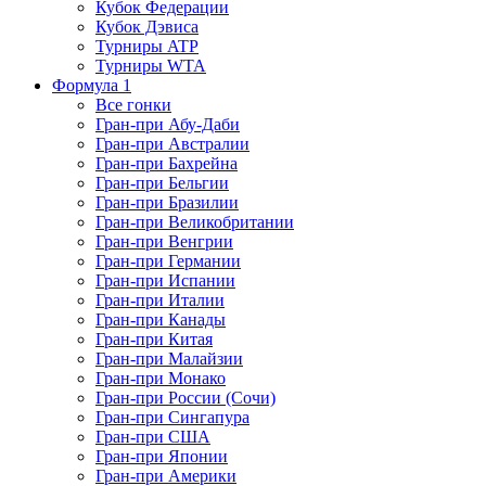
Кубок Федерации
Кубок Дэвиса
Турниры ATP
Турниры WTA
Формула 1
Все гонки
Гран-при Абу-Даби
Гран-при Австралии
Гран-при Бахрейна
Гран-при Бельгии
Гран-при Бразилии
Гран-при Великобритании
Гран-при Венгрии
Гран-при Германии
Гран-при Испании
Гран-при Италии
Гран-при Канады
Гран-при Китая
Гран-при Малайзии
Гран-при Монако
Гран-при России (Сочи)
Гран-при Сингапура
Гран-при США
Гран-при Японии
Гран-при Америки