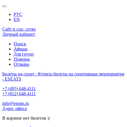
РУС
EN
Сайт в соц. сетях
Личный кабинет
Поиск
Афиша
Для групп
Помощь
Отзывы
Билеты на спорт : Купить билеты на спортивные мероприятия
- ESEATS
+7 (495) 648-4111
+7 (812) 648-4111
info@eseats.ru
Адрес офиса
В корзине нет билетов :(