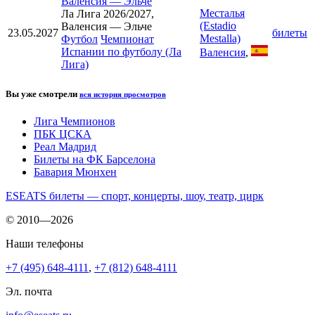
Валенсия
—
Эльче
Месталья
Ла Лига 2026/2027,
(Estadio
Валенсия — Эльче
23.05.2027
билеты
Mestalla)
Футбол
Чемпионат
Испании по футболу (Ла
Валенсия
,
Лига)
Вы уже смотрели
вся история просмотров
Лига Чемпионов
ПБК ЦСКА
Реал Мадрид
Билеты на ФК Барселона
Бавария Мюнхен
ESEATS билеты — спорт, концерты, шоу, театр, цирк
© 2010—2026
Наши телефоны
+7 (495) 648-4111
,
+7 (812) 648-4111
Эл. почта