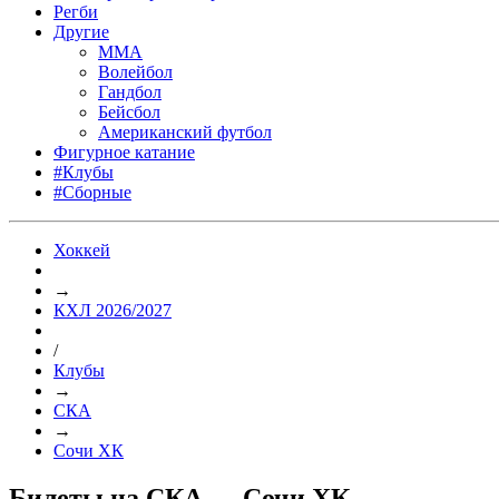
Регби
Другие
MMA
Волейбол
Гандбол
Бейсбол
Американский футбол
Фигурное катание
#Клубы
#Сборные
Хоккей
→
КХЛ 2026/2027
/
Клубы
→
СКА
→
Сочи ХК
Билеты на СКА — Сочи ХК