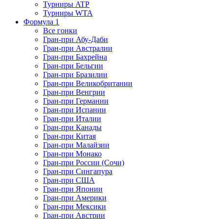
Турниры ATP
Турниры WTA
Формула 1
Все гонки
Гран-при Абу-Даби
Гран-при Австралии
Гран-при Бахрейна
Гран-при Бельгии
Гран-при Бразилии
Гран-при Великобритании
Гран-при Венгрии
Гран-при Германии
Гран-при Испании
Гран-при Италии
Гран-при Канады
Гран-при Китая
Гран-при Малайзии
Гран-при Монако
Гран-при России (Сочи)
Гран-при Сингапура
Гран-при США
Гран-при Японии
Гран-при Америки
Гран-при Мексики
Гран-при Австрии