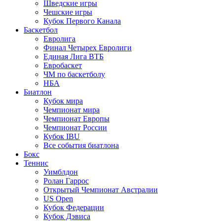
Шведские игры
Чешские игры
Кубок Первого Канала
Баскетбол
Евролига
Финал Четырех Евролиги
Единая Лига ВТБ
Евробаскет
ЧМ по баскетболу
НБА
Биатлон
Кубок мира
Чемпионат мира
Чемпионат Европы
Чемпионат России
Кубок IBU
Все события биатлона
Бокс
Теннис
Уимблдон
Ролан Гаррос
Открытый Чемпионат Австралии
US Open
Кубок Федерации
Кубок Дэвиса