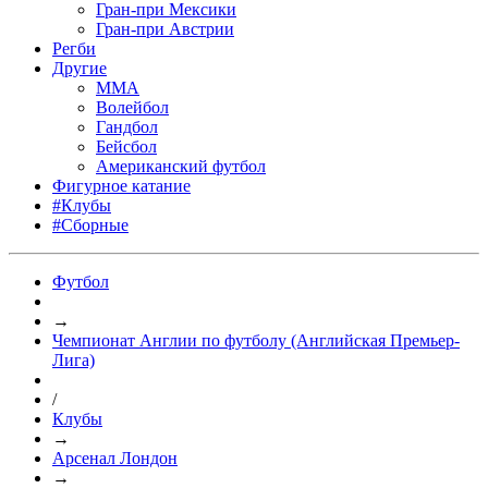
Гран-при Мексики
Гран-при Австрии
Регби
Другие
MMA
Волейбол
Гандбол
Бейсбол
Американский футбол
Фигурное катание
#Клубы
#Сборные
Футбол
→
Чемпионат Англии по футболу (Английская Премьер-
Лига)
/
Клубы
→
Арсенал Лондон
→