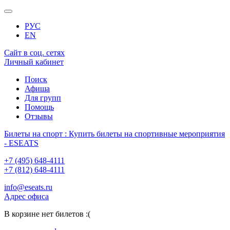
РУС
EN
Сайт в соц. сетях
Личный кабинет
Поиск
Афиша
Для групп
Помощь
Отзывы
Билеты на спорт : Купить билеты на спортивные мероприятия
- ESEATS
+7 (495) 648-4111
+7 (812) 648-4111
info@eseats.ru
Адрес офиса
В корзине нет билетов :(