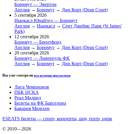
Борнмут — Эвертон
Англия
→
Борнмут
→
Дин Корт (Dean Court)
5 сентября 2026
Ньюкасл Юнайтед — Борнмут
Англия
→
Ньюкасл
→
Сент Джеймс Парк (St James'
Park)
12 сентября 2026
Борнмут — Брентфорд
Англия
→
Борнмут
→
Дин Корт (Dean Court)
20 сентября 2026
Борнмут — Ливерпуль ФК
Англия
→
Борнмут
→
Дин Корт (Dean Court)
Вы уже смотрели
вся история просмотров
Лига Чемпионов
ПБК ЦСКА
Реал Мадрид
Билеты на ФК Барселона
Бавария Мюнхен
ESEATS билеты — спорт, концерты, шоу, театр, цирк
© 2010—2026