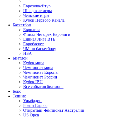
Еврохоккейтур
Шведские игры
Чешские игры
Кубок Первого Канала
Баскетбол
Евролига
Финал Четырех Евролиги
Единая Лига ВТБ
Евробаскет
ЧМ по баскетболу
НБА
Биатлон
Кубок мира
Чемпионат мира
Чемпионат Европы
Чемпионат России
Кубок IBU
Все события биатлона
Бокс
Теннис
Уимблдон
Ролан Гаррос
Открытый Чемпионат Австралии
US Open