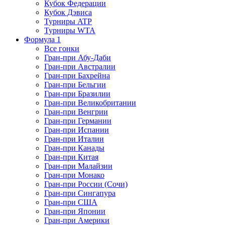
Кубок Федерации
Кубок Дэвиса
Турниры ATP
Турниры WTA
Формула 1
Все гонки
Гран-при Абу-Даби
Гран-при Австралии
Гран-при Бахрейна
Гран-при Бельгии
Гран-при Бразилии
Гран-при Великобритании
Гран-при Венгрии
Гран-при Германии
Гран-при Испании
Гран-при Италии
Гран-при Канады
Гран-при Китая
Гран-при Малайзии
Гран-при Монако
Гран-при России (Сочи)
Гран-при Сингапура
Гран-при США
Гран-при Японии
Гран-при Америки