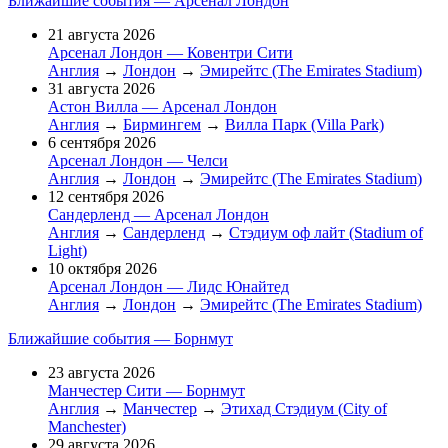
Ближайшие события — Арсенал Лондон
21 августа 2026
Арсенал Лондон — Ковентри Сити
Англия
→
Лондон
→
Эмирейтс (The Emirates Stadium)
31 августа 2026
Астон Вилла — Арсенал Лондон
Англия
→
Бирмингем
→
Вилла Парк (Villa Park)
6 сентября 2026
Арсенал Лондон — Челси
Англия
→
Лондон
→
Эмирейтс (The Emirates Stadium)
12 сентября 2026
Сандерленд — Арсенал Лондон
Англия
→
Сандерленд
→
Стэдиум оф лайт (Stadium of
Light)
10 октября 2026
Арсенал Лондон — Лидс Юнайтед
Англия
→
Лондон
→
Эмирейтс (The Emirates Stadium)
Ближайшие события — Борнмут
23 августа 2026
Манчестер Сити — Борнмут
Англия
→
Манчестер
→
Этихад Стэдиум (City of
Manchester)
29 августа 2026