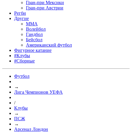
Гран-при Мексики
Гран-при Австрии
Регби
Другие
MMA
Волейбол
Гандбол
Бейсбол
Американский футбол
Фигурное катание
#Клубы
#Сборные
Футбол
→
Лига Чемпионов УЕФА
/
Клубы
→
ПСЖ
→
Арсенал Лондон