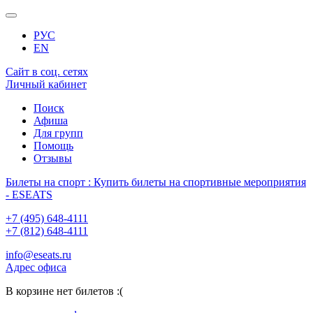
РУС
EN
Сайт в соц. сетях
Личный кабинет
Поиск
Афиша
Для групп
Помощь
Отзывы
Билеты на спорт : Купить билеты на спортивные мероприятия
- ESEATS
+7 (495) 648-4111
+7 (812) 648-4111
info@eseats.ru
Адрес офиса
В корзине нет билетов :(