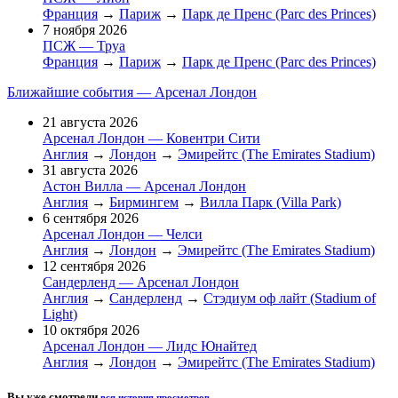
Франция
→
Париж
→
Парк де Пренс (Parc des Princes)
7 ноября 2026
ПСЖ — Труа
Франция
→
Париж
→
Парк де Пренс (Parc des Princes)
Ближайшие события — Арсенал Лондон
21 августа 2026
Арсенал Лондон — Ковентри Сити
Англия
→
Лондон
→
Эмирейтс (The Emirates Stadium)
31 августа 2026
Астон Вилла — Арсенал Лондон
Англия
→
Бирмингем
→
Вилла Парк (Villa Park)
6 сентября 2026
Арсенал Лондон — Челси
Англия
→
Лондон
→
Эмирейтс (The Emirates Stadium)
12 сентября 2026
Сандерленд — Арсенал Лондон
Англия
→
Сандерленд
→
Стэдиум оф лайт (Stadium of
Light)
10 октября 2026
Арсенал Лондон — Лидс Юнайтед
Англия
→
Лондон
→
Эмирейтс (The Emirates Stadium)
Вы уже смотрели
вся история просмотров