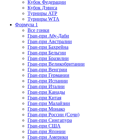
Кубок Федерации
Кубок Дэвиса
Турниры ATP
Турниры WTA
Формула 1
Все гонки
Гран-при Абу-Даби
Гран-при Австралии
Гран-при Бахрейна
Гран-при Бельгии
Гран-при Бразилии
Гран-при Великобритании
Гран-при Венгрии
Гран-при Германии
Гран-при Испании
Гран-при Италии
Гран-при Канады
Гран-при Китая
Гран-при Малайзии
Гран-при Монако
Гран-при России (Сочи)
Гран-при Сингапура
Гран-при США
Гран-при Японии
Гран-при Америки