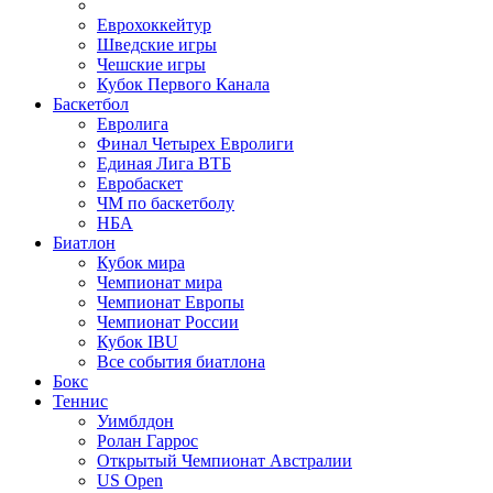
Еврохоккейтур
Шведские игры
Чешские игры
Кубок Первого Канала
Баскетбол
Евролига
Финал Четырех Евролиги
Единая Лига ВТБ
Евробаскет
ЧМ по баскетболу
НБА
Биатлон
Кубок мира
Чемпионат мира
Чемпионат Европы
Чемпионат России
Кубок IBU
Все события биатлона
Бокс
Теннис
Уимблдон
Ролан Гаррос
Открытый Чемпионат Австралии
US Open