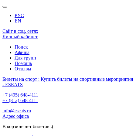
РУС
EN
Сайт в соц. сетях
Личный кабинет
Поиск
Афиша
Для групп
Помощь
Отзывы
Билеты на спорт : Купить билеты на спортивные мероприятия
- ESEATS
+7 (495) 648-4111
+7 (812) 648-4111
info@eseats.ru
Адрес офиса
В корзине нет билетов :(