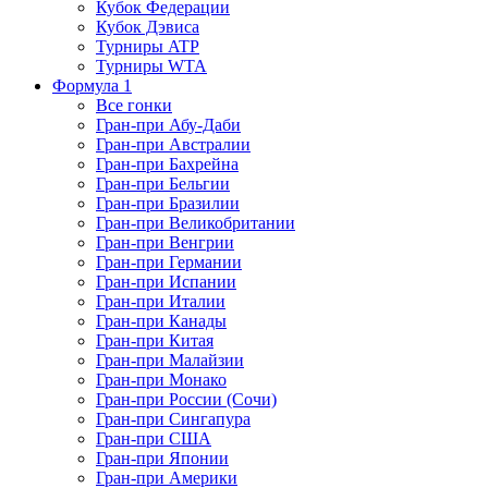
Кубок Федерации
Кубок Дэвиса
Турниры ATP
Турниры WTA
Формула 1
Все гонки
Гран-при Абу-Даби
Гран-при Австралии
Гран-при Бахрейна
Гран-при Бельгии
Гран-при Бразилии
Гран-при Великобритании
Гран-при Венгрии
Гран-при Германии
Гран-при Испании
Гран-при Италии
Гран-при Канады
Гран-при Китая
Гран-при Малайзии
Гран-при Монако
Гран-при России (Сочи)
Гран-при Сингапура
Гран-при США
Гран-при Японии
Гран-при Америки