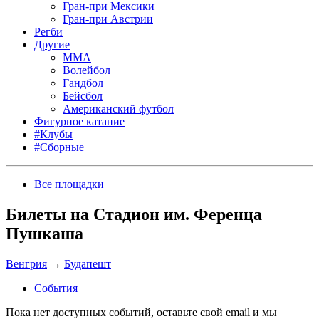
Гран-при Мексики
Гран-при Австрии
Регби
Другие
MMA
Волейбол
Гандбол
Бейсбол
Американский футбол
Фигурное катание
#Клубы
#Сборные
Все площадки
Билеты на Стадион им. Ференца
Пушкаша
Венгрия
→
Будапешт
События
Пока нет доступных событий, оставьте свой email и мы