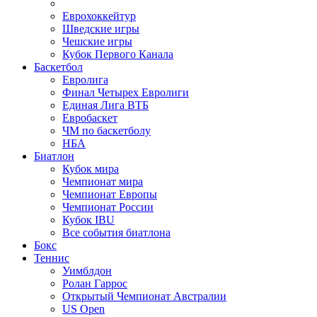
Еврохоккейтур
Шведские игры
Чешские игры
Кубок Первого Канала
Баскетбол
Евролига
Финал Четырех Евролиги
Единая Лига ВТБ
Евробаскет
ЧМ по баскетболу
НБА
Биатлон
Кубок мира
Чемпионат мира
Чемпионат Европы
Чемпионат России
Кубок IBU
Все события биатлона
Бокс
Теннис
Уимблдон
Ролан Гаррос
Открытый Чемпионат Австралии
US Open