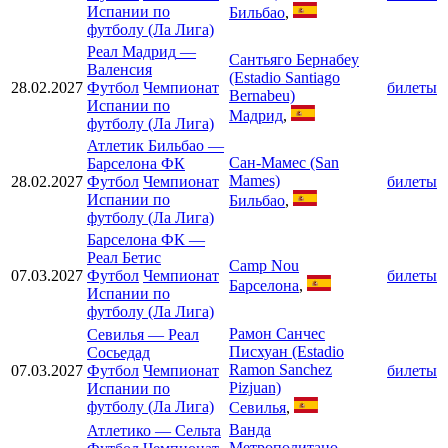
Испании по
Бильбао
,
футболу (Ла Лига)
Реал Мадрид
—
Сантьяго Бернабеу
Валенсия
(Estadio Santiago
28.02.2027
Футбол
Чемпионат
билеты
Bernabeu)
Испании по
Мадрид
,
футболу (Ла Лига)
Атлетик Бильбао
—
Сан-Мамес (San
Барселона ФК
Mames)
28.02.2027
Футбол
Чемпионат
билеты
Испании по
Бильбао
,
футболу (Ла Лига)
Барселона ФК
—
Реал Бетис
Camp Nou
07.03.2027
Футбол
Чемпионат
билеты
Барселона
,
Испании по
футболу (Ла Лига)
Рамон Санчес
Севилья
—
Реал
Писхуан (Estadio
Сосьедад
Ramon Sanchez
07.03.2027
Футбол
Чемпионат
билеты
Pizjuan)
Испании по
футболу (Ла Лига)
Севилья
,
Ванда
Атлетико
—
Сельта
Метрополитано