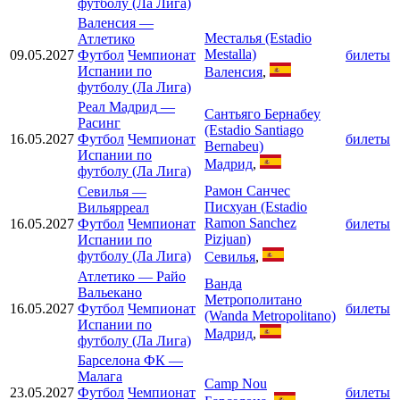
футболу (Ла Лига)
Валенсия
—
Месталья (Estadio
Атлетико
Mestalla)
09.05.2027
Футбол
Чемпионат
билеты
Испании по
Валенсия
,
футболу (Ла Лига)
Реал Мадрид
—
Сантьяго Бернабеу
Расинг
(Estadio Santiago
16.05.2027
Футбол
Чемпионат
билеты
Bernabeu)
Испании по
Мадрид
,
футболу (Ла Лига)
Рамон Санчес
Севилья
—
Писхуан (Estadio
Вильярреал
Ramon Sanchez
16.05.2027
Футбол
Чемпионат
билеты
Pizjuan)
Испании по
футболу (Ла Лига)
Севилья
,
Атлетико
—
Райо
Ванда
Вальекано
Метрополитано
16.05.2027
Футбол
Чемпионат
билеты
(Wanda Metropolitano)
Испании по
Мадрид
,
футболу (Ла Лига)
Барселона ФК
—
Малага
Camp Nou
23.05.2027
Футбол
Чемпионат
билеты