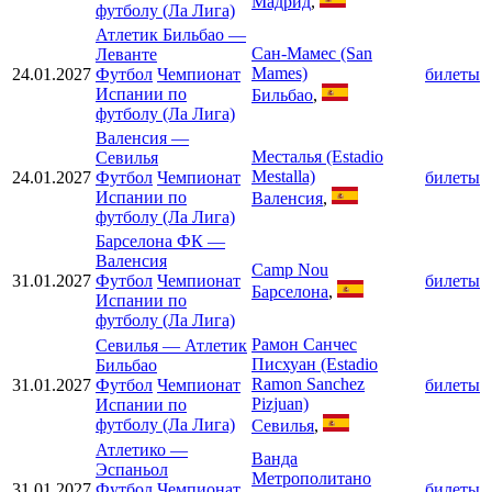
Мадрид
,
футболу (Ла Лига)
Атлетик Бильбао
—
Сан-Мамес (San
Леванте
Mames)
24.01.2027
Футбол
Чемпионат
билеты
Испании по
Бильбао
,
футболу (Ла Лига)
Валенсия
—
Месталья (Estadio
Севилья
Mestalla)
24.01.2027
Футбол
Чемпионат
билеты
Испании по
Валенсия
,
футболу (Ла Лига)
Барселона ФК
—
Валенсия
Camp Nou
31.01.2027
Футбол
Чемпионат
билеты
Барселона
,
Испании по
футболу (Ла Лига)
Рамон Санчес
Севилья
—
Атлетик
Писхуан (Estadio
Бильбао
Ramon Sanchez
31.01.2027
Футбол
Чемпионат
билеты
Pizjuan)
Испании по
футболу (Ла Лига)
Севилья
,
Атлетико
—
Ванда
Эспаньол
Метрополитано
31.01.2027
Футбол
Чемпионат
билеты