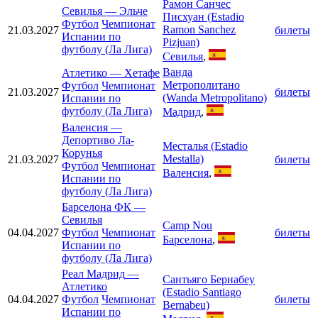
Рамон Санчес
Севилья
—
Эльче
Писхуан (Estadio
Футбол
Чемпионат
Ramon Sanchez
21.03.2027
билеты
Испании по
Pizjuan)
футболу (Ла Лига)
Севилья
,
Ванда
Атлетико
—
Хетафе
Метрополитано
Футбол
Чемпионат
21.03.2027
билеты
(Wanda Metropolitano)
Испании по
футболу (Ла Лига)
Мадрид
,
Валенсия
—
Депортиво Ла-
Месталья (Estadio
Корунья
Mestalla)
21.03.2027
билеты
Футбол
Чемпионат
Валенсия
,
Испании по
футболу (Ла Лига)
Барселона ФК
—
Севилья
Camp Nou
04.04.2027
Футбол
Чемпионат
билеты
Барселона
,
Испании по
футболу (Ла Лига)
Реал Мадрид
—
Сантьяго Бернабеу
Атлетико
(Estadio Santiago
04.04.2027
Футбол
Чемпионат
билеты
Bernabeu)
Испании по