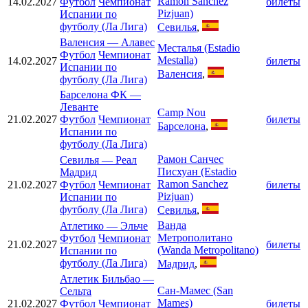
Ramon Sanchez
14.02.2027
Футбол
Чемпионат
билеты
Pizjuan)
Испании по
футболу (Ла Лига)
Севилья
,
Валенсия
—
Алавес
Месталья (Estadio
Футбол
Чемпионат
Mestalla)
14.02.2027
билеты
Испании по
Валенсия
,
футболу (Ла Лига)
Барселона ФК
—
Леванте
Camp Nou
21.02.2027
Футбол
Чемпионат
билеты
Барселона
,
Испании по
футболу (Ла Лига)
Рамон Санчес
Севилья
—
Реал
Писхуан (Estadio
Мадрид
Ramon Sanchez
21.02.2027
Футбол
Чемпионат
билеты
Pizjuan)
Испании по
футболу (Ла Лига)
Севилья
,
Ванда
Атлетико
—
Эльче
Метрополитано
Футбол
Чемпионат
21.02.2027
билеты
(Wanda Metropolitano)
Испании по
футболу (Ла Лига)
Мадрид
,
Атлетик Бильбао
—
Сан-Мамес (San
Сельта
Mames)
21.02.2027
Футбол
Чемпионат
билеты