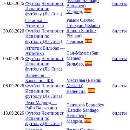
(Estadio Santiago
30.08.2026
Футбол
Чемпионат
билеты
Bernabeu)
Испании по
Мадрид
,
футболу (Ла Лига)
Рамон Санчес
Севилья
—
Писхуан (Estadio
Атлетико
Ramon Sanchez
30.08.2026
Футбол
Чемпионат
билеты
Pizjuan)
Испании по
футболу (Ла Лига)
Севилья
,
Атлетик Бильбао
—
Сан-Мамес (San
Атлетико
Mames)
06.09.2026
Футбол
Чемпионат
билеты
Испании по
Бильбао
,
футболу (Ла Лига)
Валенсия
—
Месталья (Estadio
Барселона ФК
Mestalla)
06.09.2026
Футбол
Чемпионат
билеты
Испании по
Валенсия
,
футболу (Ла Лига)
Реал Мадрид
—
Сантьяго Бернабеу
Райо Вальекано
(Estadio Santiago
13.09.2026
Футбол
Чемпионат
билеты
Bernabeu)
Испании по
Мадрид
,
футболу (Ла Лига)
Рамон Санчес