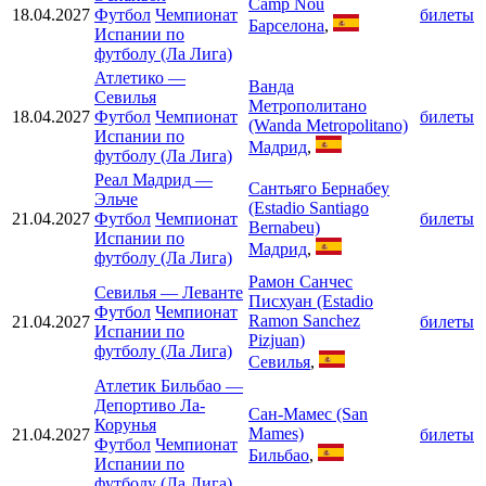
Camp Nou
18.04.2027
Футбол
Чемпионат
билеты
Барселона
,
Испании по
футболу (Ла Лига)
Атлетико
—
Ванда
Севилья
Метрополитано
18.04.2027
Футбол
Чемпионат
билеты
(Wanda Metropolitano)
Испании по
Мадрид
,
футболу (Ла Лига)
Реал Мадрид
—
Сантьяго Бернабеу
Эльче
(Estadio Santiago
21.04.2027
Футбол
Чемпионат
билеты
Bernabeu)
Испании по
Мадрид
,
футболу (Ла Лига)
Рамон Санчес
Севилья
—
Леванте
Писхуан (Estadio
Футбол
Чемпионат
Ramon Sanchez
21.04.2027
билеты
Испании по
Pizjuan)
футболу (Ла Лига)
Севилья
,
Атлетик Бильбао
—
Депортиво Ла-
Сан-Мамес (San
Корунья
Mames)
21.04.2027
билеты
Футбол
Чемпионат
Бильбао
,
Испании по
футболу (Ла Лига)