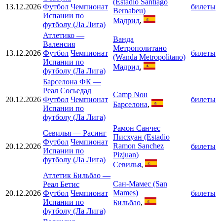
(Estadio Santiago
13.12.2026
Футбол
Чемпионат
билеты
Bernabeu)
Испании по
Мадрид
,
футболу (Ла Лига)
Атлетико
—
Ванда
Валенсия
Метрополитано
13.12.2026
Футбол
Чемпионат
билеты
(Wanda Metropolitano)
Испании по
Мадрид
,
футболу (Ла Лига)
Барселона ФК
—
Реал Сосьедад
Camp Nou
20.12.2026
Футбол
Чемпионат
билеты
Барселона
,
Испании по
футболу (Ла Лига)
Рамон Санчес
Севилья
—
Расинг
Писхуан (Estadio
Футбол
Чемпионат
Ramon Sanchez
20.12.2026
билеты
Испании по
Pizjuan)
футболу (Ла Лига)
Севилья
,
Атлетик Бильбао
—
Сан-Мамес (San
Реал Бетис
Mames)
20.12.2026
Футбол
Чемпионат
билеты
Испании по
Бильбао
,
футболу (Ла Лига)