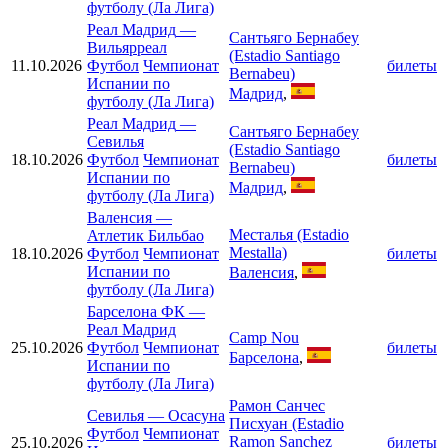
футболу (Ла Лига)
Реал Мадрид
—
Сантьяго Бернабеу
Вильярреал
(Estadio Santiago
11.10.2026
Футбол
Чемпионат
билеты
Bernabeu)
Испании по
Мадрид
,
футболу (Ла Лига)
Реал Мадрид
—
Сантьяго Бернабеу
Севилья
(Estadio Santiago
18.10.2026
Футбол
Чемпионат
билеты
Bernabeu)
Испании по
Мадрид
,
футболу (Ла Лига)
Валенсия
—
Месталья (Estadio
Атлетик Бильбао
Mestalla)
18.10.2026
Футбол
Чемпионат
билеты
Испании по
Валенсия
,
футболу (Ла Лига)
Барселона ФК
—
Реал Мадрид
Camp Nou
25.10.2026
Футбол
Чемпионат
билеты
Барселона
,
Испании по
футболу (Ла Лига)
Рамон Санчес
Севилья
—
Осасуна
Писхуан (Estadio
Футбол
Чемпионат
Ramon Sanchez
25.10.2026
билеты