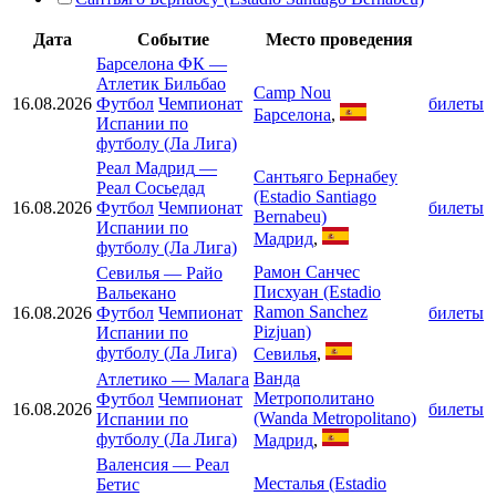
Дата
Событие
Место проведения
Барселона ФК
—
Атлетик Бильбао
Camp Nou
16.08.2026
Футбол
Чемпионат
билеты
Барселона
,
Испании по
футболу (Ла Лига)
Реал Мадрид
—
Сантьяго Бернабеу
Реал Сосьедад
(Estadio Santiago
16.08.2026
Футбол
Чемпионат
билеты
Bernabeu)
Испании по
Мадрид
,
футболу (Ла Лига)
Рамон Санчес
Севилья
—
Райо
Писхуан (Estadio
Вальекано
Ramon Sanchez
16.08.2026
Футбол
Чемпионат
билеты
Pizjuan)
Испании по
футболу (Ла Лига)
Севилья
,
Ванда
Атлетико
—
Малага
Метрополитано
Футбол
Чемпионат
16.08.2026
билеты
(Wanda Metropolitano)
Испании по
футболу (Ла Лига)
Мадрид
,
Валенсия
—
Реал
Месталья (Estadio
Бетис