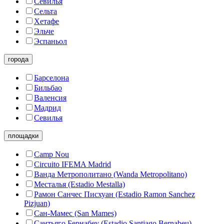
Севилья
Сельта
Хетафе
Эльче
Эспаньол
города
Барселона
Бильбао
Валенсия
Мадрид
Севилья
площадки
Camp Nou
Circuito IFEMA Madrid
Ванда Метрополитано (Wanda Metropolitano)
Месталья (Estadio Mestalla)
Рамон Санчес Писхуан (Estadio Ramon Sanchez
Pizjuan)
Сан-Мамес (San Mames)
Сантьяго Бернабеу (Estadio Santiago Bernabeu)