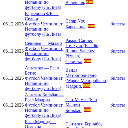
Испании по
Валенсия
,
футболу (Ла Лига)
Барселона ФК
—
Сельта
Camp Nou
06.12.2026
Футбол
Чемпионат
билеты
Барселона
,
Испании по
футболу (Ла Лига)
Рамон Санчес
Севилья
—
Малага
Писхуан (Estadio
Футбол
Чемпионат
Ramon Sanchez
06.12.2026
билеты
Испании по
Pizjuan)
футболу (Ла Лига)
Севилья
,
Атлетико
—
Реал
Ванда
Бетис
Метрополитано
06.12.2026
Футбол
Чемпионат
билеты
(Wanda Metropolitano)
Испании по
Мадрид
,
футболу (Ла Лига)
Атлетик Бильбао
—
Сан-Мамес (San
Реал Мадрид
Mames)
06.12.2026
Футбол
Чемпионат
билеты
Испании по
Бильбао
,
футболу (Ла Лига)
Реал Мадрид
—
Сантьяго Бернабеу
Осасуна