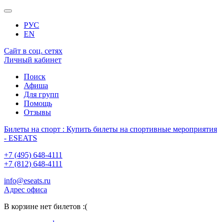
РУС
EN
Сайт в соц. сетях
Личный кабинет
Поиск
Афиша
Для групп
Помощь
Отзывы
Билеты на спорт : Купить билеты на спортивные мероприятия
- ESEATS
+7 (495) 648-4111
+7 (812) 648-4111
info@eseats.ru
Адрес офиса
В корзине нет билетов :(