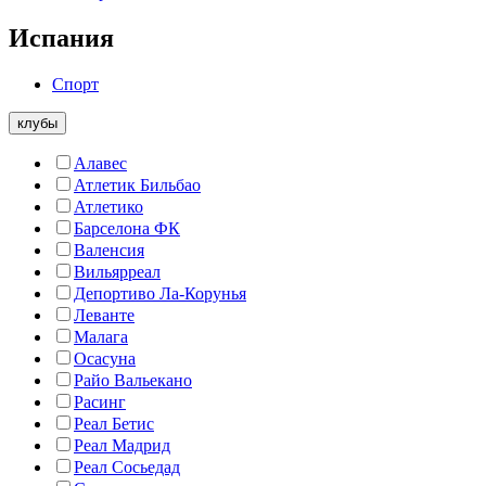
Испания
Спорт
клубы
Алавес
Атлетик Бильбао
Атлетико
Барселона ФК
Валенсия
Вильярреал
Депортиво Ла-Корунья
Леванте
Малага
Осасуна
Райо Вальекано
Расинг
Реал Бетис
Реал Мадрид
Реал Сосьедад