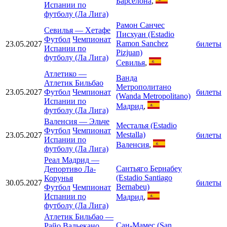
Барселона
,
Испании по
футболу (Ла Лига)
Рамон Санчес
Севилья
—
Хетафе
Писхуан (Estadio
Футбол
Чемпионат
Ramon Sanchez
23.05.2027
билеты
Испании по
Pizjuan)
футболу (Ла Лига)
Севилья
,
Атлетико
—
Ванда
Атлетик Бильбао
Метрополитано
23.05.2027
Футбол
Чемпионат
билеты
(Wanda Metropolitano)
Испании по
Мадрид
,
футболу (Ла Лига)
Валенсия
—
Эльче
Месталья (Estadio
Футбол
Чемпионат
Mestalla)
23.05.2027
билеты
Испании по
Валенсия
,
футболу (Ла Лига)
Реал Мадрид
—
Сантьяго Бернабеу
Депортиво Ла-
(Estadio Santiago
Корунья
30.05.2027
билеты
Bernabeu)
Футбол
Чемпионат
Испании по
Мадрид
,
футболу (Ла Лига)
Атлетик Бильбао
—
Сан-Мамес (San
Райо Вальекано