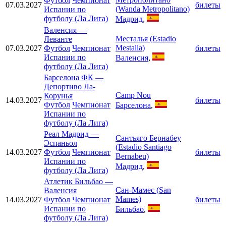
Футбол
Чемпионат
07.03.2027
билеты
(Wanda Metropolitano)
Испании по
футболу (Ла Лига)
Мадрид
,
Валенсия
—
Месталья (Estadio
Леванте
Mestalla)
07.03.2027
Футбол
Чемпионат
билеты
Испании по
Валенсия
,
футболу (Ла Лига)
Барселона ФК
—
Депортиво Ла-
Camp Nou
Корунья
14.03.2027
билеты
Футбол
Чемпионат
Барселона
,
Испании по
футболу (Ла Лига)
Реал Мадрид
—
Сантьяго Бернабеу
Эспаньол
(Estadio Santiago
14.03.2027
Футбол
Чемпионат
билеты
Bernabeu)
Испании по
Мадрид
,
футболу (Ла Лига)
Атлетик Бильбао
—
Сан-Мамес (San
Валенсия
Mames)
14.03.2027
Футбол
Чемпионат
билеты
Испании по
Бильбао
,
футболу (Ла Лига)