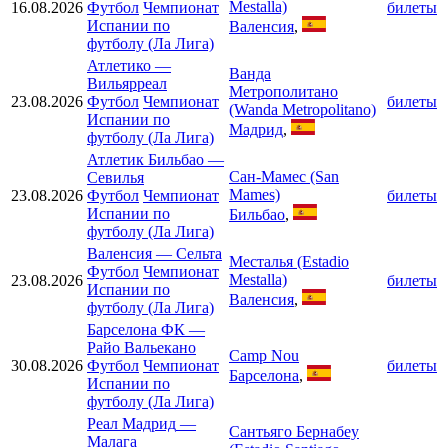
Mestalla)
16.08.2026
Футбол
Чемпионат
билеты
Испании по
Валенсия
,
футболу (Ла Лига)
Атлетико
—
Ванда
Вильярреал
Метрополитано
23.08.2026
Футбол
Чемпионат
билеты
(Wanda Metropolitano)
Испании по
Мадрид
,
футболу (Ла Лига)
Атлетик Бильбао
—
Сан-Мамес (San
Севилья
Mames)
23.08.2026
Футбол
Чемпионат
билеты
Испании по
Бильбао
,
футболу (Ла Лига)
Валенсия
—
Сельта
Месталья (Estadio
Футбол
Чемпионат
Mestalla)
23.08.2026
билеты
Испании по
Валенсия
,
футболу (Ла Лига)
Барселона ФК
—
Райо Вальекано
Camp Nou
30.08.2026
Футбол
Чемпионат
билеты
Барселона
,
Испании по
футболу (Ла Лига)
Реал Мадрид
—
Сантьяго Бернабеу
Малага