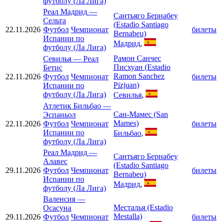
футболу (Ла Лига)
Реал Мадрид
—
Сантьяго Бернабеу
Сельта
(Estadio Santiago
22.11.2026
Футбол
Чемпионат
билеты
Bernabeu)
Испании по
Мадрид
,
футболу (Ла Лига)
Рамон Санчес
Севилья
—
Реал
Писхуан (Estadio
Бетис
Ramon Sanchez
22.11.2026
Футбол
Чемпионат
билеты
Pizjuan)
Испании по
футболу (Ла Лига)
Севилья
,
Атлетик Бильбао
—
Сан-Мамес (San
Эспаньол
Mames)
22.11.2026
Футбол
Чемпионат
билеты
Испании по
Бильбао
,
футболу (Ла Лига)
Реал Мадрид
—
Сантьяго Бернабеу
Алавес
(Estadio Santiago
29.11.2026
Футбол
Чемпионат
билеты
Bernabeu)
Испании по
Мадрид
,
футболу (Ла Лига)
Валенсия
—
Месталья (Estadio
Осасуна
Mestalla)
29.11.2026
Футбол
Чемпионат
билеты