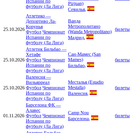
Испании по
Pizjuan)
футболу (Ла Лига)
Севилья
,
Атлетико
—
Ванда
Депортиво Ла-
Метрополитано
Корунья
25.10.2026
билеты
(Wanda Metropolitano)
Футбол
Чемпионат
Испании по
Мадрид
,
футболу (Ла Лига)
Атлетик Бильбао
—
Сан-Мамес (San
Хетафе
Mames)
25.10.2026
Футбол
Чемпионат
билеты
Испании по
Бильбао
,
футболу (Ла Лига)
Валенсия
—
Месталья (Estadio
Вильярреал
Mestalla)
25.10.2026
Футбол
Чемпионат
билеты
Испании по
Валенсия
,
футболу (Ла Лига)
Барселона ФК
—
Алавес
Camp Nou
01.11.2026
Футбол
Чемпионат
билеты
Барселона
,
Испании по
футболу (Ла Лига)
Атлетик Бильбао
—