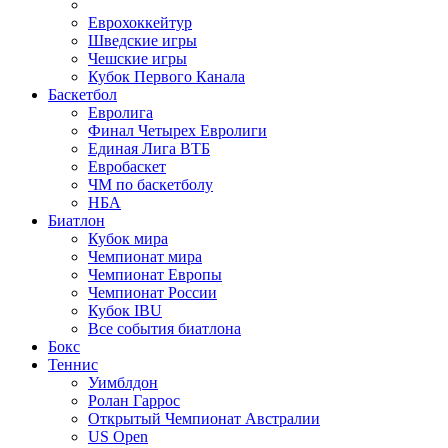
Еврохоккейтур
Шведские игры
Чешские игры
Кубок Первого Канала
Баскетбол
Евролига
Финал Четырех Евролиги
Единая Лига ВТБ
Евробаскет
ЧМ по баскетболу
НБА
Биатлон
Кубок мира
Чемпионат мира
Чемпионат Европы
Чемпионат России
Кубок IBU
Все события биатлона
Бокс
Теннис
Уимблдон
Ролан Гаррос
Открытый Чемпионат Австралии
US Open