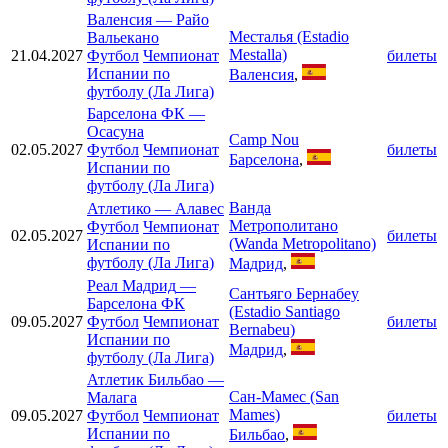
Валенсия
—
Райо
Месталья (Estadio
Вальекано
Mestalla)
21.04.2027
Футбол
Чемпионат
билеты
Испании по
Валенсия
,
футболу (Ла Лига)
Барселона ФК
—
Осасуна
Camp Nou
02.05.2027
Футбол
Чемпионат
билеты
Барселона
,
Испании по
футболу (Ла Лига)
Ванда
Атлетико
—
Алавес
Метрополитано
Футбол
Чемпионат
02.05.2027
билеты
(Wanda Metropolitano)
Испании по
футболу (Ла Лига)
Мадрид
,
Реал Мадрид
—
Сантьяго Бернабеу
Барселона ФК
(Estadio Santiago
09.05.2027
Футбол
Чемпионат
билеты
Bernabeu)
Испании по
Мадрид
,
футболу (Ла Лига)
Атлетик Бильбао
—
Сан-Мамес (San
Малага
Mames)
09.05.2027
Футбол
Чемпионат
билеты
Испании по
Бильбао
,