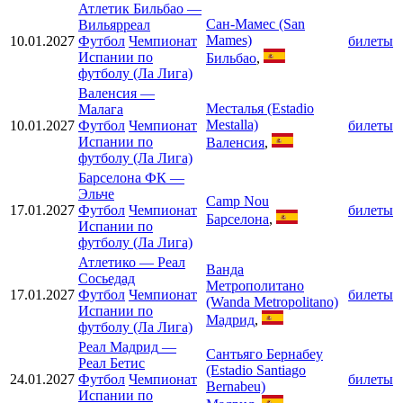
Атлетик Бильбао
—
Сан-Мамес (San
Вильярреал
Mames)
10.01.2027
Футбол
Чемпионат
билеты
Испании по
Бильбао
,
футболу (Ла Лига)
Валенсия
—
Месталья (Estadio
Малага
Mestalla)
10.01.2027
Футбол
Чемпионат
билеты
Испании по
Валенсия
,
футболу (Ла Лига)
Барселона ФК
—
Эльче
Camp Nou
17.01.2027
Футбол
Чемпионат
билеты
Барселона
,
Испании по
футболу (Ла Лига)
Атлетико
—
Реал
Ванда
Сосьедад
Метрополитано
17.01.2027
Футбол
Чемпионат
билеты
(Wanda Metropolitano)
Испании по
Мадрид
,
футболу (Ла Лига)
Реал Мадрид
—
Сантьяго Бернабеу
Реал Бетис
(Estadio Santiago
24.01.2027
Футбол
Чемпионат
билеты
Bernabeu)
Испании по