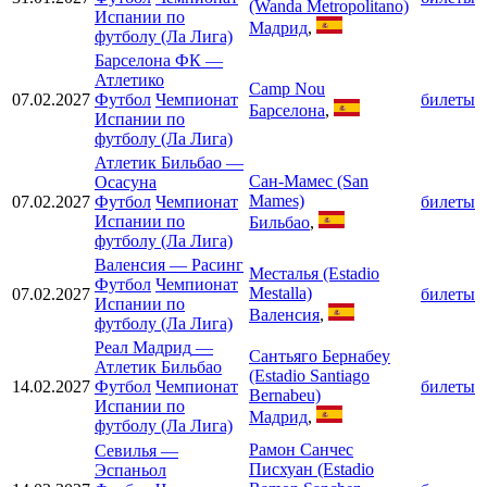
(Wanda Metropolitano)
Испании по
Мадрид
,
футболу (Ла Лига)
Барселона ФК
—
Атлетико
Camp Nou
07.02.2027
Футбол
Чемпионат
билеты
Барселона
,
Испании по
футболу (Ла Лига)
Атлетик Бильбао
—
Сан-Мамес (San
Осасуна
Mames)
07.02.2027
Футбол
Чемпионат
билеты
Испании по
Бильбао
,
футболу (Ла Лига)
Валенсия
—
Расинг
Месталья (Estadio
Футбол
Чемпионат
Mestalla)
07.02.2027
билеты
Испании по
Валенсия
,
футболу (Ла Лига)
Реал Мадрид
—
Сантьяго Бернабеу
Атлетик Бильбао
(Estadio Santiago
14.02.2027
Футбол
Чемпионат
билеты
Bernabeu)
Испании по
Мадрид
,
футболу (Ла Лига)
Рамон Санчес
Севилья
—
Писхуан (Estadio
Эспаньол