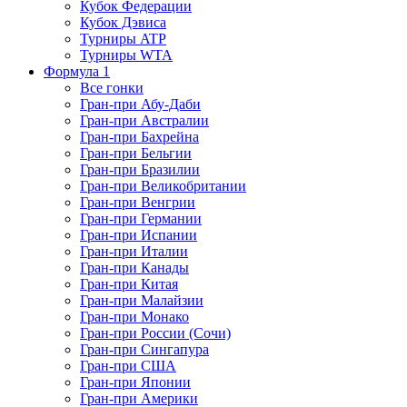
Кубок Федерации
Кубок Дэвиса
Турниры ATP
Турниры WTA
Формула 1
Все гонки
Гран-при Абу-Даби
Гран-при Австралии
Гран-при Бахрейна
Гран-при Бельгии
Гран-при Бразилии
Гран-при Великобритании
Гран-при Венгрии
Гран-при Германии
Гран-при Испании
Гран-при Италии
Гран-при Канады
Гран-при Китая
Гран-при Малайзии
Гран-при Монако
Гран-при России (Сочи)
Гран-при Сингапура
Гран-при США
Гран-при Японии
Гран-при Америки