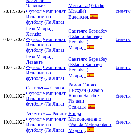
Валенсия
—
Месталья (Estadio
Эспаньол
Mestalla)
20.12.2026
Футбол
Чемпионат
билеты
Испании по
Валенсия
,
футболу (Ла Лига)
Реал Мадрид
—
Сантьяго Бернабеу
Хетафе
(Estadio Santiago
03.01.2027
Футбол
Чемпионат
билеты
Bernabeu)
Испании по
Мадрид
,
футболу (Ла Лига)
Реал Мадрид
—
Сантьяго Бернабеу
Леванте
(Estadio Santiago
10.01.2027
Футбол
Чемпионат
билеты
Bernabeu)
Испании по
Мадрид
,
футболу (Ла Лига)
Рамон Санчес
Севилья
—
Сельта
Писхуан (Estadio
Футбол
Чемпионат
Ramon Sanchez
10.01.2027
билеты
Испании по
Pizjuan)
футболу (Ла Лига)
Севилья
,
Ванда
Атлетико
—
Расинг
Метрополитано
Футбол
Чемпионат
10.01.2027
билеты
(Wanda Metropolitano)
Испании по
футболу (Ла Лига)
Мадрид
,