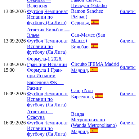
Севилья
—
Писхуан (Estadio
Валенсия
Ramon Sanchez
13.09.2026
Футбол
Чемпионат
билеты
Pizjuan)
Испании по
футболу (Ла Лига)
Севилья
,
Атлетик Бильбао
—
Сан-Мамес (San
Эльче
Mames)
13.09.2026
Футбол
Чемпионат
билеты
Испании по
Бильбао
,
футболу (Ла Лига)
Формула-1 2026,
Circuito IFEMA Madrid
13.09.2026
Гран-при Испании
билеты
15:00
Формула 1
Гран-
Мадрид
,
при Испании
Барселона ФК
—
Расинг
Camp Nou
16.09.2026
Футбол
Чемпионат
билеты
Барселона
,
Испании по
футболу (Ла Лига)
Атлетико
—
Ванда
Осасуна
Метрополитано
16.09.2026
Футбол
Чемпионат
билеты
(Wanda Metropolitano)
Испании по
Мадрид
,
футболу (Ла Лига)