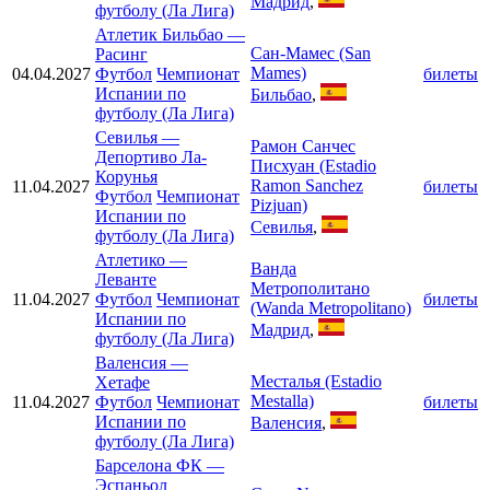
Мадрид
,
футболу (Ла Лига)
Атлетик Бильбао
—
Сан-Мамес (San
Расинг
Mames)
04.04.2027
Футбол
Чемпионат
билеты
Испании по
Бильбао
,
футболу (Ла Лига)
Севилья
—
Рамон Санчес
Депортиво Ла-
Писхуан (Estadio
Корунья
Ramon Sanchez
11.04.2027
билеты
Футбол
Чемпионат
Pizjuan)
Испании по
Севилья
,
футболу (Ла Лига)
Атлетико
—
Ванда
Леванте
Метрополитано
11.04.2027
Футбол
Чемпионат
билеты
(Wanda Metropolitano)
Испании по
Мадрид
,
футболу (Ла Лига)
Валенсия
—
Месталья (Estadio
Хетафе
Mestalla)
11.04.2027
Футбол
Чемпионат
билеты
Испании по
Валенсия
,
футболу (Ла Лига)
Барселона ФК
—
Эспаньол