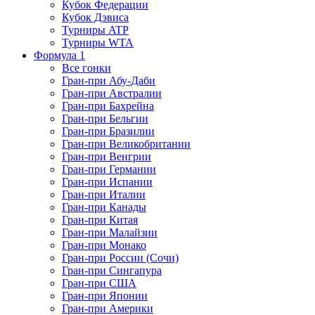
Кубок Федерации
Кубок Дэвиса
Турниры ATP
Турниры WTA
Формула 1
Все гонки
Гран-при Абу-Даби
Гран-при Австралии
Гран-при Бахрейна
Гран-при Бельгии
Гран-при Бразилии
Гран-при Великобритании
Гран-при Венгрии
Гран-при Германии
Гран-при Испании
Гран-при Италии
Гран-при Канады
Гран-при Китая
Гран-при Малайзии
Гран-при Монако
Гран-при России (Сочи)
Гран-при Сингапура
Гран-при США
Гран-при Японии
Гран-при Америки