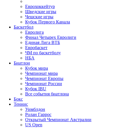
Еврохоккейтур
Шведские игры
Чешские игры
Кубок Первого Канала
Баскетбол
Евролига
Финал Четырех Евролиги
Единая Лига ВТБ
Евробаскет
ЧМ по баскетболу
НБА
Биатлон
Кубок мира
Чемпионат мира
Чемпионат Европы
Чемпионат России
Кубок IBU
Все события биатлона
Бокс
Теннис
Уимблдон
Ролан Гаррос
Открытый Чемпионат Австралии
US Open