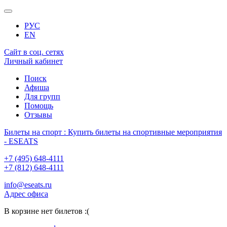
РУС
EN
Сайт в соц. сетях
Личный кабинет
Поиск
Афиша
Для групп
Помощь
Отзывы
Билеты на спорт : Купить билеты на спортивные мероприятия
- ESEATS
+7 (495) 648-4111
+7 (812) 648-4111
info@eseats.ru
Адрес офиса
В корзине нет билетов :(