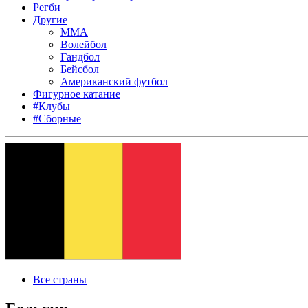
Регби
Другие
MMA
Волейбол
Гандбол
Бейсбол
Американский футбол
Фигурное катание
#Клубы
#Сборные
Все страны