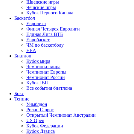
Шведские игры
Чешские игры
Кубок Первого Канала
Баскетбол
Евролига
Финал Четырех Евролиги
Единая Лига ВТБ
Евробаскет
ЧМ по баскетболу
НБА
Биатлон
Кубок мира
Чемпионат мира
Чемпионат Европы
Чемпионат России
Кубок IBU
Все события биатлона
Бокс
Теннис
Уимблдон
Ролан Гаррос
Открытый Чемпионат Австралии
US Open
Кубок Федерации
Кубок Дэвиса