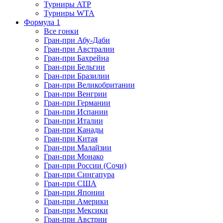
Турниры ATP
Турниры WTA
Формула 1
Все гонки
Гран-при Абу-Даби
Гран-при Австралии
Гран-при Бахрейна
Гран-при Бельгии
Гран-при Бразилии
Гран-при Великобритании
Гран-при Венгрии
Гран-при Германии
Гран-при Испании
Гран-при Италии
Гран-при Канады
Гран-при Китая
Гран-при Малайзии
Гран-при Монако
Гран-при России (Сочи)
Гран-при Сингапура
Гран-при США
Гран-при Японии
Гран-при Америки
Гран-при Мексики
Гран-при Австрии