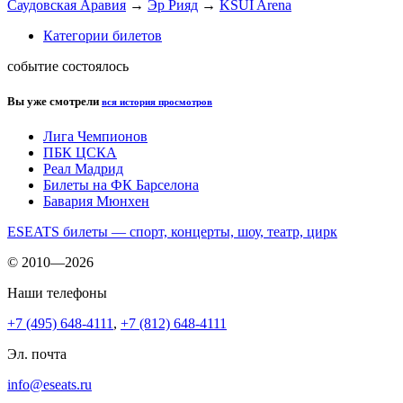
Саудовская Аравия
→
Эр Рияд
→
KSUI Arena
Категории билетов
событие состоялось
Вы уже смотрели
вся история просмотров
Лига Чемпионов
ПБК ЦСКА
Реал Мадрид
Билеты на ФК Барселона
Бавария Мюнхен
ESEATS билеты — спорт, концерты, шоу, театр, цирк
© 2010—2026
Наши телефоны
+7 (495) 648-4111
,
+7 (812) 648-4111
Эл. почта
info@eseats.ru