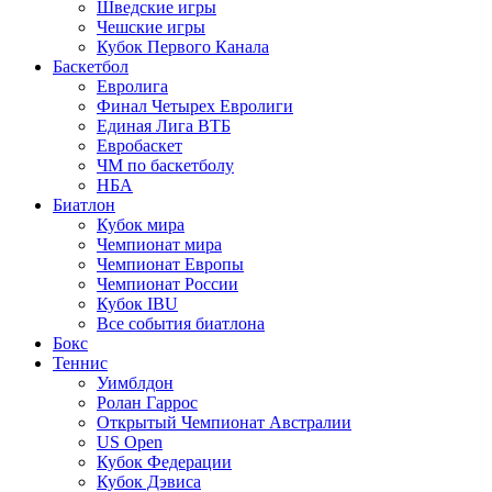
Шведские игры
Чешские игры
Кубок Первого Канала
Баскетбол
Евролига
Финал Четырех Евролиги
Единая Лига ВТБ
Евробаскет
ЧМ по баскетболу
НБА
Биатлон
Кубок мира
Чемпионат мира
Чемпионат Европы
Чемпионат России
Кубок IBU
Все события биатлона
Бокс
Теннис
Уимблдон
Ролан Гаррос
Открытый Чемпионат Австралии
US Open
Кубок Федерации
Кубок Дэвиса