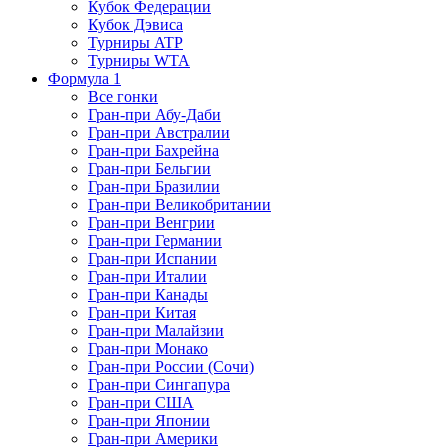
Кубок Федерации
Кубок Дэвиса
Турниры ATP
Турниры WTA
Формула 1
Все гонки
Гран-при Абу-Даби
Гран-при Австралии
Гран-при Бахрейна
Гран-при Бельгии
Гран-при Бразилии
Гран-при Великобритании
Гран-при Венгрии
Гран-при Германии
Гран-при Испании
Гран-при Италии
Гран-при Канады
Гран-при Китая
Гран-при Малайзии
Гран-при Монако
Гран-при России (Сочи)
Гран-при Сингапура
Гран-при США
Гран-при Японии
Гран-при Америки