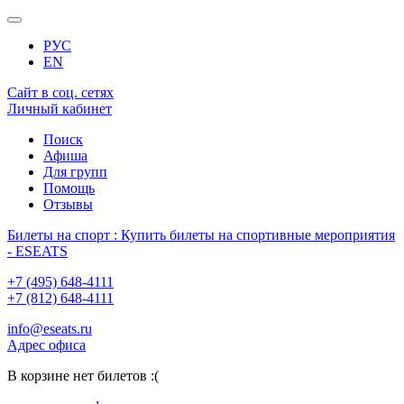
РУС
EN
Сайт в соц. сетях
Личный кабинет
Поиск
Афиша
Для групп
Помощь
Отзывы
Билеты на спорт : Купить билеты на спортивные мероприятия
- ESEATS
+7 (495) 648-4111
+7 (812) 648-4111
info@eseats.ru
Адрес офиса
В корзине нет билетов :(