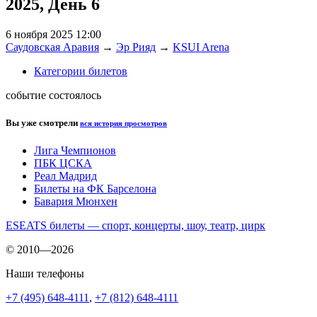
2025, День 6
6 ноября 2025 12:00
Саудовская Аравия
→
Эр Рияд
→
KSUI Arena
Категории билетов
событие состоялось
Вы уже смотрели
вся история просмотров
Лига Чемпионов
ПБК ЦСКА
Реал Мадрид
Билеты на ФК Барселона
Бавария Мюнхен
ESEATS билеты — спорт, концерты, шоу, театр, цирк
© 2010—2026
Наши телефоны
+7 (495) 648-4111
,
+7 (812) 648-4111