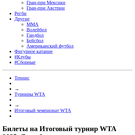
Гран-при Мексики
Гран-при Австрии
Регби
Другие
MMA
Волейбол
Гандбол
Бейсбол
Американский футбол
Фигурное катание
#Клубы
#Сборные
Теннис
→
Турниры WTA
→
Итоговый чемпионат WTA
Билеты на Итоговый турнир WTA