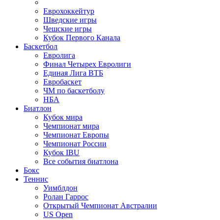
Еврохоккейтур
Шведские игры
Чешские игры
Кубок Первого Канала
Баскетбол
Евролига
Финал Четырех Евролиги
Единая Лига ВТБ
Евробаскет
ЧМ по баскетболу
НБА
Биатлон
Кубок мира
Чемпионат мира
Чемпионат Европы
Чемпионат России
Кубок IBU
Все события биатлона
Бокс
Теннис
Уимблдон
Ролан Гаррос
Открытый Чемпионат Австралии
US Open