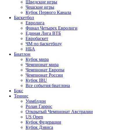
Шведские игры
Чешские игры
Кубок Первого Канала
Баскетбол
Евролига
Финал Четырех Евролиги
Единая Лига ВТБ
Евробаскет
ЧМ по баскетболу
НБА
Биатлон
Кубок мира
Чемпионат мира
Чемпионат Европы
Чемпионат России
Кубок IBU
Все события биатлона
Бокс
Теннис
Уимблдон
Ролан Гаррос
Открытый Чемпионат Австралии
US Open
Кубок Федерации
Кубок Дэвиса