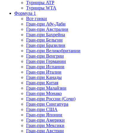
Турниры ATP
Турниры WTA
Формула 1
Все гонки
Гран-при Абу-Даби
Гран-при Австралии
Гран-при Бахрейна
Гран-при Бельгии
Гран-при Бразилии
Гран-при Великобритании
Гран-при Венгрии
Гран-при Германии
Гран-при Испании
Гран-при Италии
Гран-при Канады
Гран-при Китая
Гран-при Малайзии
Гран-при Монако
Гран-при России (Сочи)
Гран-при Сингапура
Гран-при США
Гран-при Японии
Гран-при Америки
Гран-при Мексики
Гран-при Австрии