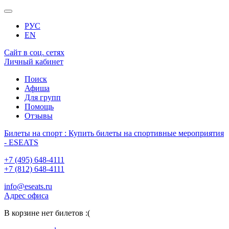
РУС
EN
Сайт в соц. сетях
Личный кабинет
Поиск
Афиша
Для групп
Помощь
Отзывы
Билеты на спорт : Купить билеты на спортивные мероприятия
- ESEATS
+7 (495) 648-4111
+7 (812) 648-4111
info@eseats.ru
Адрес офиса
В корзине нет билетов :(