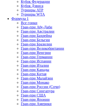
Кубок Федерации
Кубок Дэвиса
Турниры ATP
Турниры WTA
Формула 1
Все гонки
Гран-при Абу-Даби
Гран-при Австралии
Гран-при Бахрейна
Гран-при Бельгии
Гран-при Бразилии
Гран-при Великобритании
Гран-при Венгрии
Гран-при Германии
Гран-при Испании
Гран-при Италии
Гран-при Канады
Гран-при Китая
Гран-при Малайзии
Гран-при Монако
Гран-при России (Сочи)
Гран-при Сингапура
Гран-при США
Гран-при Японии
Гран-при Америки