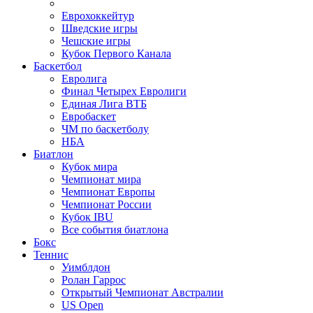
Еврохоккейтур
Шведские игры
Чешские игры
Кубок Первого Канала
Баскетбол
Евролига
Финал Четырех Евролиги
Единая Лига ВТБ
Евробаскет
ЧМ по баскетболу
НБА
Биатлон
Кубок мира
Чемпионат мира
Чемпионат Европы
Чемпионат России
Кубок IBU
Все события биатлона
Бокс
Теннис
Уимблдон
Ролан Гаррос
Открытый Чемпионат Австралии
US Open