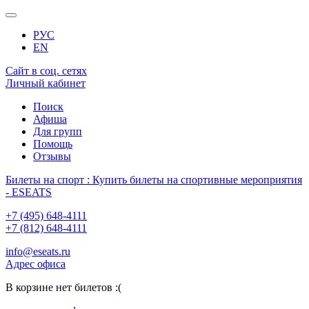
РУС
EN
Сайт в соц. сетях
Личный кабинет
Поиск
Афиша
Для групп
Помощь
Отзывы
Билеты на спорт : Купить билеты на спортивные мероприятия
- ESEATS
+7 (495) 648-4111
+7 (812) 648-4111
info@eseats.ru
Адрес офиса
В корзине нет билетов :(