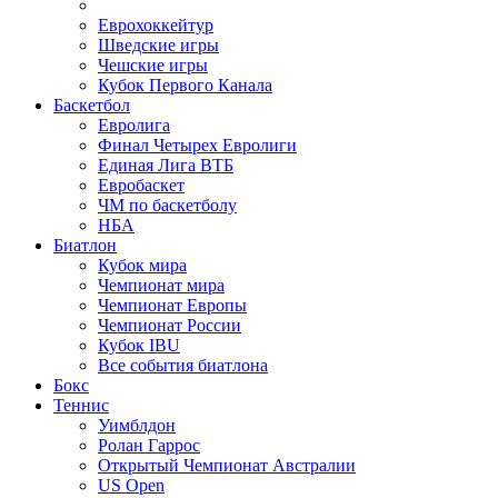
Еврохоккейтур
Шведские игры
Чешские игры
Кубок Первого Канала
Баскетбол
Евролига
Финал Четырех Евролиги
Единая Лига ВТБ
Евробаскет
ЧМ по баскетболу
НБА
Биатлон
Кубок мира
Чемпионат мира
Чемпионат Европы
Чемпионат России
Кубок IBU
Все события биатлона
Бокс
Теннис
Уимблдон
Ролан Гаррос
Открытый Чемпионат Австралии
US Open