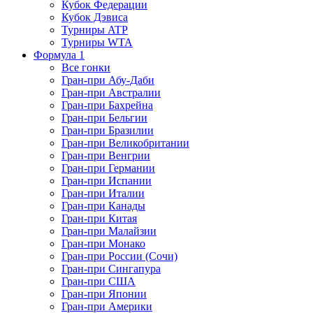
Кубок Федерации
Кубок Дэвиса
Турниры ATP
Турниры WTA
Формула 1
Все гонки
Гран-при Абу-Даби
Гран-при Австралии
Гран-при Бахрейна
Гран-при Бельгии
Гран-при Бразилии
Гран-при Великобритании
Гран-при Венгрии
Гран-при Германии
Гран-при Испании
Гран-при Италии
Гран-при Канады
Гран-при Китая
Гран-при Малайзии
Гран-при Монако
Гран-при России (Сочи)
Гран-при Сингапура
Гран-при США
Гран-при Японии
Гран-при Америки