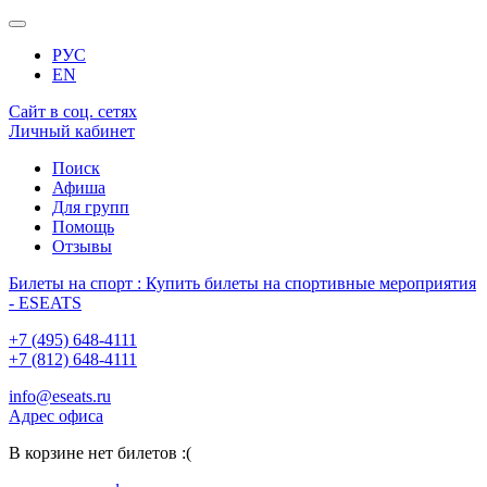
РУС
EN
Сайт в соц. сетях
Личный кабинет
Поиск
Афиша
Для групп
Помощь
Отзывы
Билеты на спорт : Купить билеты на спортивные мероприятия
- ESEATS
+7 (495) 648-4111
+7 (812) 648-4111
info@eseats.ru
Адрес офиса
В корзине нет билетов :(