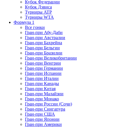
Кубок Федерации
Кубок Дэвиса
Турниры ATP
Турниры WTA
Формула 1
Все гонки
Гран-при Абу-Даби
Гран-при Австралии
Гран-при Бахрейна
Гран-при Бельгии
Гран-при Бразилии
Гран-при Великобритании
Гран-при Венгрии
Гран-при Германии
Гран-при Испании
Гран-при Италии
Гран-при Канады
Гран-при Китая
Гран-при Малайзии
Гран-при Монако
Гран-при России (Сочи)
Гран-при Сингапура
Гран-при США
Гран-при Японии
Гран-при Америки