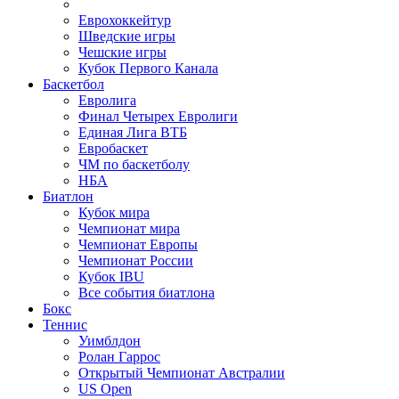
Еврохоккейтур
Шведские игры
Чешские игры
Кубок Первого Канала
Баскетбол
Евролига
Финал Четырех Евролиги
Единая Лига ВТБ
Евробаскет
ЧМ по баскетболу
НБА
Биатлон
Кубок мира
Чемпионат мира
Чемпионат Европы
Чемпионат России
Кубок IBU
Все события биатлона
Бокс
Теннис
Уимблдон
Ролан Гаррос
Открытый Чемпионат Австралии
US Open