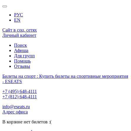
РУС
EN
Сайт в соц. сетях
Личный кабинет
Поиск
Афиша
Для групп
Помощь
Отзывы
Билеты на спорт : Купить билеты на спортивные мероприятия
- ESEATS
+7 (495) 648-4111
+7 (812) 648-4111
info@eseats.ru
Адрес офиса
В корзине нет билетов :(