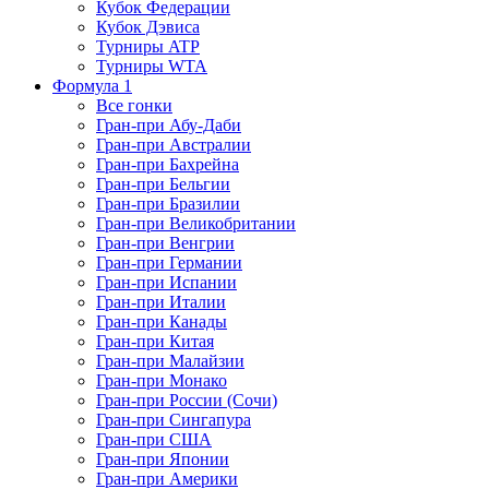
Кубок Федерации
Кубок Дэвиса
Турниры ATP
Турниры WTA
Формула 1
Все гонки
Гран-при Абу-Даби
Гран-при Австралии
Гран-при Бахрейна
Гран-при Бельгии
Гран-при Бразилии
Гран-при Великобритании
Гран-при Венгрии
Гран-при Германии
Гран-при Испании
Гран-при Италии
Гран-при Канады
Гран-при Китая
Гран-при Малайзии
Гран-при Монако
Гран-при России (Сочи)
Гран-при Сингапура
Гран-при США
Гран-при Японии
Гран-при Америки