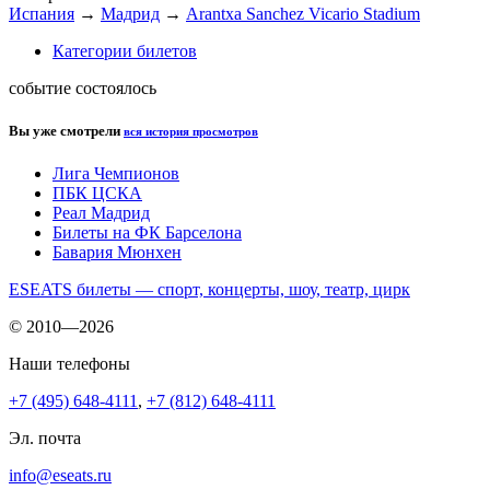
Испания
→
Мадрид
→
Arantxa Sanchez Vicario Stadium
Категории билетов
событие состоялось
Вы уже смотрели
вся история просмотров
Лига Чемпионов
ПБК ЦСКА
Реал Мадрид
Билеты на ФК Барселона
Бавария Мюнхен
ESEATS билеты — спорт, концерты, шоу, театр, цирк
© 2010—2026
Наши телефоны
+7 (495) 648-4111
,
+7 (812) 648-4111
Эл. почта
info@eseats.ru