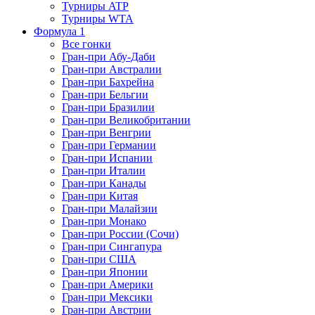
Турниры ATP
Турниры WTA
Формула 1
Все гонки
Гран-при Абу-Даби
Гран-при Австралии
Гран-при Бахрейна
Гран-при Бельгии
Гран-при Бразилии
Гран-при Великобритании
Гран-при Венгрии
Гран-при Германии
Гран-при Испании
Гран-при Италии
Гран-при Канады
Гран-при Китая
Гран-при Малайзии
Гран-при Монако
Гран-при России (Сочи)
Гран-при Сингапура
Гран-при США
Гран-при Японии
Гран-при Америки
Гран-при Мексики
Гран-при Австрии