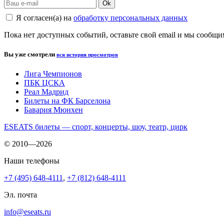
Ok
Я согласен(а) на
обработку персональных данных
Пока нет доступных событий, оставьте свой email и мы сообщ
Вы уже смотрели
вся история просмотров
Лига Чемпионов
ПБК ЦСКА
Реал Мадрид
Билеты на ФК Барселона
Бавария Мюнхен
ESEATS билеты — спорт, концерты, шоу, театр, цирк
© 2010—2026
Наши телефоны
+7 (495) 648-4111
,
+7 (812) 648-4111
Эл. почта
info@eseats.ru