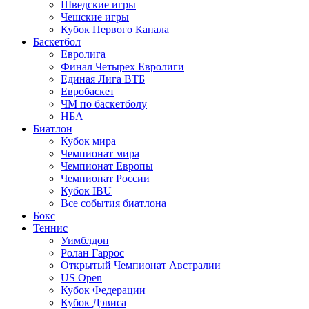
Шведские игры
Чешские игры
Кубок Первого Канала
Баскетбол
Евролига
Финал Четырех Евролиги
Единая Лига ВТБ
Евробаскет
ЧМ по баскетболу
НБА
Биатлон
Кубок мира
Чемпионат мира
Чемпионат Европы
Чемпионат России
Кубок IBU
Все события биатлона
Бокс
Теннис
Уимблдон
Ролан Гаррос
Открытый Чемпионат Австралии
US Open
Кубок Федерации
Кубок Дэвиса