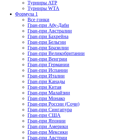
Турниры ATP
Турниры WTA
Формула 1
Все гонки
Гран-при Абу-Даби
Гран-при Австралии
Гран-при Бахрейна
Гран-при Бельгии
Гран-при Бразилии
Гран-при Великобритании
Гран-при Венгрии
Гран-при Германии
Гран-при Испании
Гран-при Италии
Гран-при Канады
Гран-при Китая
Гран-при Малайзии
Гран-при Монако
Гран-при России (Сочи)
Гран-при Сингапура
Гран-при США
Гран-при Японии
Гран-при Америки
Гран-при Мексики
Гран-при Австрии