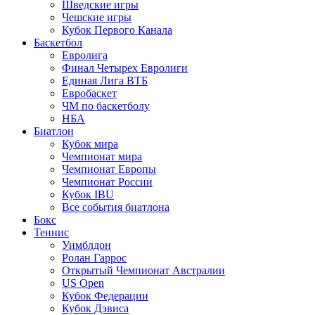
Шведские игры
Чешские игры
Кубок Первого Канала
Баскетбол
Евролига
Финал Четырех Евролиги
Единая Лига ВТБ
Евробаскет
ЧМ по баскетболу
НБА
Биатлон
Кубок мира
Чемпионат мира
Чемпионат Европы
Чемпионат России
Кубок IBU
Все события биатлона
Бокс
Теннис
Уимблдон
Ролан Гаррос
Открытый Чемпионат Австралии
US Open
Кубок Федерации
Кубок Дэвиса