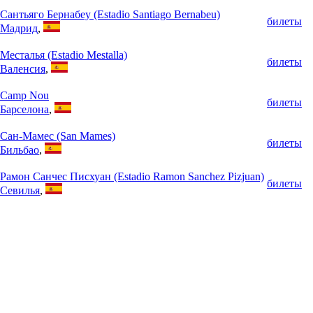
Сантьяго Бернабеу (Estadio Santiago Bernabeu)
билеты
Мадрид
,
Месталья (Estadio Mestalla)
билеты
Валенсия
,
Camp Nou
билеты
Барселона
,
Сан-Мамес (San Mames)
билеты
Бильбао
,
Рамон Санчес Писхуан (Estadio Ramon Sanchez Pizjuan)
билеты
Севилья
,