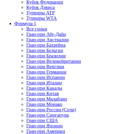
Кубок Федерации
Кубок Дэвиса
Турниры ATP
Турниры WTA
Формула 1
Все гонки
Гран-при Абу-Даби
Гран-при Австралии
Гран-при Бахрейна
Гран-при Бельгии
Гран-при Бразилии
Гран-при Великобритании
Гран-при Венгрии
Гран-при Германии
Гран-при Испании
Гран-при Италии
Гран-при Канады
Гран-при Китая
Гран-при Малайзии
Гран-при Монако
Гран-при России (Сочи)
Гран-при Сингапура
Гран-при США
Гран-при Японии
Гран-при Америки