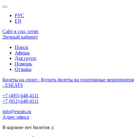
РУС
EN
Сайт в соц. сетях
Личный кабинет
Поиск
Афиша
Для групп
Помощь
Отзывы
Билеты на спорт : Купить билеты на спортивные мероприятия
- ESEATS
+7 (495) 648-4111
+7 (812) 648-4111
info@eseats.ru
Адрес офиса
В корзине нет билетов :(