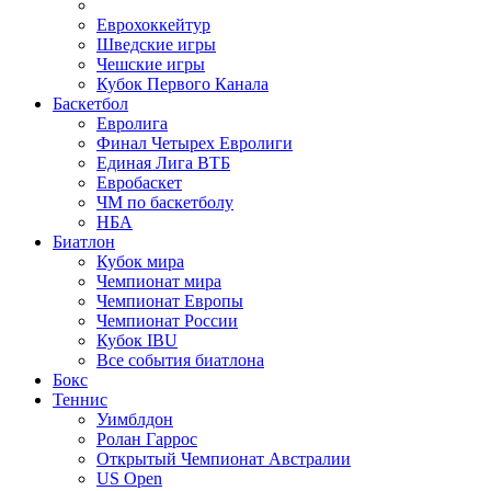
Еврохоккейтур
Шведские игры
Чешские игры
Кубок Первого Канала
Баскетбол
Евролига
Финал Четырех Евролиги
Единая Лига ВТБ
Евробаскет
ЧМ по баскетболу
НБА
Биатлон
Кубок мира
Чемпионат мира
Чемпионат Европы
Чемпионат России
Кубок IBU
Все события биатлона
Бокс
Теннис
Уимблдон
Ролан Гаррос
Открытый Чемпионат Австралии
US Open