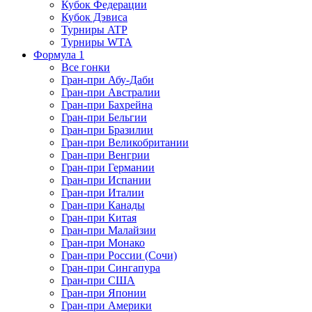
Кубок Федерации
Кубок Дэвиса
Турниры ATP
Турниры WTA
Формула 1
Все гонки
Гран-при Абу-Даби
Гран-при Австралии
Гран-при Бахрейна
Гран-при Бельгии
Гран-при Бразилии
Гран-при Великобритании
Гран-при Венгрии
Гран-при Германии
Гран-при Испании
Гран-при Италии
Гран-при Канады
Гран-при Китая
Гран-при Малайзии
Гран-при Монако
Гран-при России (Сочи)
Гран-при Сингапура
Гран-при США
Гран-при Японии
Гран-при Америки