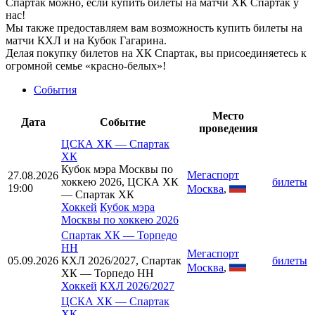
Спартак можно, если купить билеты на матчи ХК Спартак у
нас!
Мы также предоставляем вам возможность купить билеты на
матчи КХЛ и на Кубок Гагарина.
Делая покупку билетов на ХК Спартак, вы присоединяетесь к
огромной семье «красно-белых»!
События
Место
Дата
Событие
проведения
ЦСКА ХК
—
Спартак
ХК
Кубок мэра Москвы по
Мегаспорт
27.08.2026
хоккею 2026, ЦСКА ХК
билеты
19:00
Москва
,
— Спартак ХК
Хоккей
Кубок мэра
Москвы по хоккею 2026
Спартак ХК
—
Торпедо
НН
Мегаспорт
05.09.2026
КХЛ 2026/2027, Спартак
билеты
Москва
,
ХК — Торпедо НН
Хоккей
КХЛ 2026/2027
ЦСКА ХК
—
Спартак
ХК