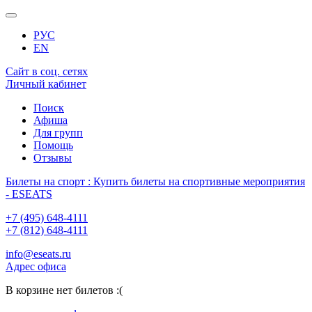
РУС
EN
Сайт в соц. сетях
Личный кабинет
Поиск
Афиша
Для групп
Помощь
Отзывы
Билеты на спорт : Купить билеты на спортивные мероприятия
- ESEATS
+7 (495) 648-4111
+7 (812) 648-4111
info@eseats.ru
Адрес офиса
В корзине нет билетов :(