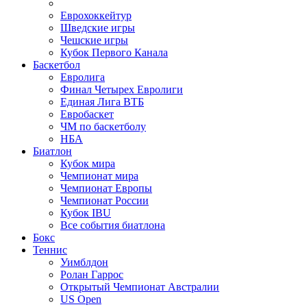
Еврохоккейтур
Шведские игры
Чешские игры
Кубок Первого Канала
Баскетбол
Евролига
Финал Четырех Евролиги
Единая Лига ВТБ
Евробаскет
ЧМ по баскетболу
НБА
Биатлон
Кубок мира
Чемпионат мира
Чемпионат Европы
Чемпионат России
Кубок IBU
Все события биатлона
Бокс
Теннис
Уимблдон
Ролан Гаррос
Открытый Чемпионат Австралии
US Open