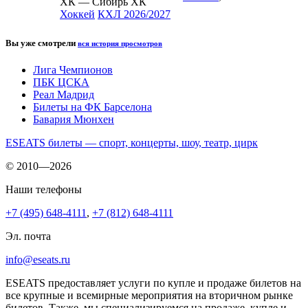
ХК — Сибирь ХК
Хоккей
КХЛ 2026/2027
Вы уже смотрели
вся история просмотров
Лига Чемпионов
ПБК ЦСКА
Реал Мадрид
Билеты на ФК Барселона
Бавария Мюнхен
ESEATS билеты — спорт, концерты, шоу, театр, цирк
© 2010—2026
Наши телефоны
+7 (495) 648-4111
,
+7 (812) 648-4111
Эл. почта
info@eseats.ru
ESEATS предоставляет услуги по купле и продаже билетов на
все крупные и всемирные мероприятия на вторичном рынке
билетов. Также, мы специализируемся на продаже, купле и