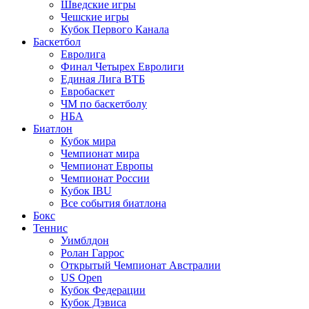
Шведские игры
Чешские игры
Кубок Первого Канала
Баскетбол
Евролига
Финал Четырех Евролиги
Единая Лига ВТБ
Евробаскет
ЧМ по баскетболу
НБА
Биатлон
Кубок мира
Чемпионат мира
Чемпионат Европы
Чемпионат России
Кубок IBU
Все события биатлона
Бокс
Теннис
Уимблдон
Ролан Гаррос
Открытый Чемпионат Австралии
US Open
Кубок Федерации
Кубок Дэвиса