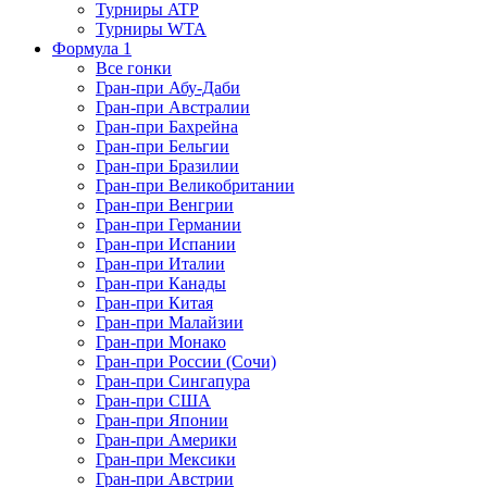
Турниры ATP
Турниры WTA
Формула 1
Все гонки
Гран-при Абу-Даби
Гран-при Австралии
Гран-при Бахрейна
Гран-при Бельгии
Гран-при Бразилии
Гран-при Великобритании
Гран-при Венгрии
Гран-при Германии
Гран-при Испании
Гран-при Италии
Гран-при Канады
Гран-при Китая
Гран-при Малайзии
Гран-при Монако
Гран-при России (Сочи)
Гран-при Сингапура
Гран-при США
Гран-при Японии
Гран-при Америки
Гран-при Мексики
Гран-при Австрии