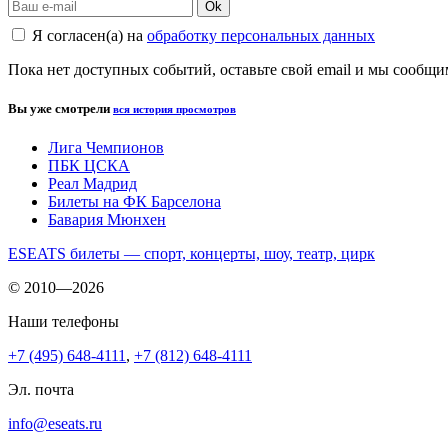
Ok
Я согласен(а) на
обработку персональных данных
Пока нет доступных событий, оставьте свой email и мы сообщ
Вы уже смотрели
вся история просмотров
Лига Чемпионов
ПБК ЦСКА
Реал Мадрид
Билеты на ФК Барселона
Бавария Мюнхен
ESEATS билеты — спорт, концерты, шоу, театр, цирк
© 2010—2026
Наши телефоны
+7 (495) 648-4111
,
+7 (812) 648-4111
Эл. почта
info@eseats.ru