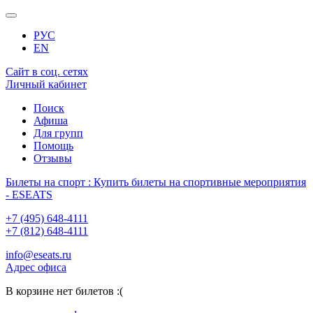
РУС
EN
Сайт в соц. сетях
Личный кабинет
Поиск
Афиша
Для групп
Помощь
Отзывы
Билеты на спорт : Купить билеты на спортивные мероприятия
- ESEATS
+7 (495) 648-4111
+7 (812) 648-4111
info@eseats.ru
Адрес офиса
В корзине нет билетов :(