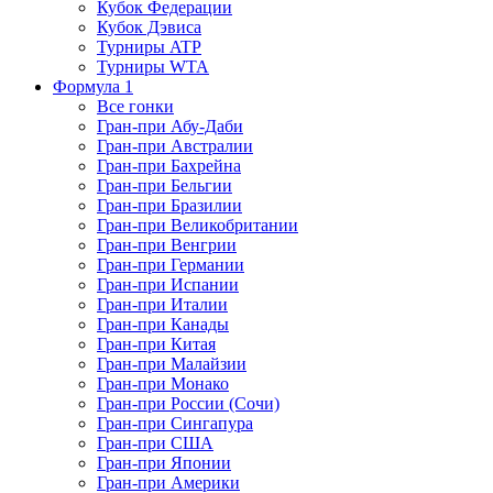
Кубок Федерации
Кубок Дэвиса
Турниры ATP
Турниры WTA
Формула 1
Все гонки
Гран-при Абу-Даби
Гран-при Австралии
Гран-при Бахрейна
Гран-при Бельгии
Гран-при Бразилии
Гран-при Великобритании
Гран-при Венгрии
Гран-при Германии
Гран-при Испании
Гран-при Италии
Гран-при Канады
Гран-при Китая
Гран-при Малайзии
Гран-при Монако
Гран-при России (Сочи)
Гран-при Сингапура
Гран-при США
Гран-при Японии
Гран-при Америки