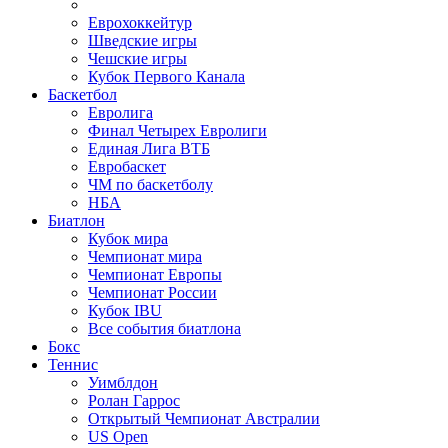
Еврохоккейтур
Шведские игры
Чешские игры
Кубок Первого Канала
Баскетбол
Евролига
Финал Четырех Евролиги
Единая Лига ВТБ
Евробаскет
ЧМ по баскетболу
НБА
Биатлон
Кубок мира
Чемпионат мира
Чемпионат Европы
Чемпионат России
Кубок IBU
Все события биатлона
Бокс
Теннис
Уимблдон
Ролан Гаррос
Открытый Чемпионат Австралии
US Open