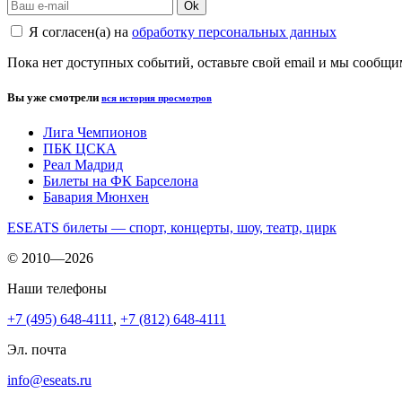
Ok
Я согласен(а) на
обработку персональных данных
Пока нет доступных событий, оставьте свой email и мы сообщ
Вы уже смотрели
вся история просмотров
Лига Чемпионов
ПБК ЦСКА
Реал Мадрид
Билеты на ФК Барселона
Бавария Мюнхен
ESEATS билеты — спорт, концерты, шоу, театр, цирк
© 2010—2026
Наши телефоны
+7 (495) 648-4111
,
+7 (812) 648-4111
Эл. почта
info@eseats.ru