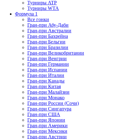
Турниры ATP
Турниры WTA
Формула 1
Все гонки
Гран-при Абу-Даби
Гран-при Австралии
Гран-при Бахрейна
Гран-при Бельгии
Гран-при Бразилии
Гран-при Великобритании
Гран-при Венгрии
Гран-при Германии
Гран-при Испании
Гран-при Италии
Гран-при Канады
Гран-при Китая
Гран-при Малайзии
Гран-при Монако
Гран-при России (Сочи)
Гран-при Сингапура
Гран-при США
Гран-при Японии
Гран-при Америки
Гран-при Мексики
Гран-при Австрии