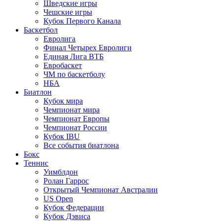
Шведские игры
Чешские игры
Кубок Первого Канала
Баскетбол
Евролига
Финал Четырех Евролиги
Единая Лига ВТБ
Евробаскет
ЧМ по баскетболу
НБА
Биатлон
Кубок мира
Чемпионат мира
Чемпионат Европы
Чемпионат России
Кубок IBU
Все события биатлона
Бокс
Теннис
Уимблдон
Ролан Гаррос
Открытый Чемпионат Австралии
US Open
Кубок Федерации
Кубок Дэвиса