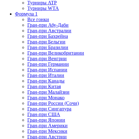
Турниры ATP
Турниры WTA
Формула 1
Все гонки
Гран-при Абу-Даби
Гран-при Австралии
Гран-при Бахрейна
Гран-при Бельгии
Гран-при Бразилии
Гран-при Великобритании
Гран-при Венгрии
Гран-при Германии
Гран-при Испании
Гран-при Италии
Гран-при Канады
Гран-при Китая
Гран-при Малайзии
Гран-при Монако
Гран-при России (Сочи)
Гран-при Сингапура
Гран-при США
Гран-при Японии
Гран-при Америки
Гран-при Мексики
Гран-при Австрии