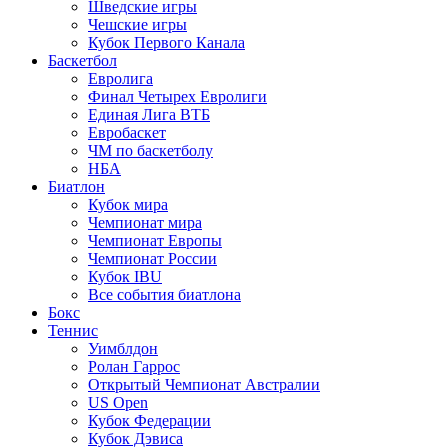
Шведские игры
Чешские игры
Кубок Первого Канала
Баскетбол
Евролига
Финал Четырех Евролиги
Единая Лига ВТБ
Евробаскет
ЧМ по баскетболу
НБА
Биатлон
Кубок мира
Чемпионат мира
Чемпионат Европы
Чемпионат России
Кубок IBU
Все события биатлона
Бокс
Теннис
Уимблдон
Ролан Гаррос
Открытый Чемпионат Австралии
US Open
Кубок Федерации
Кубок Дэвиса