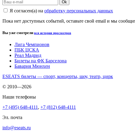
Ok
Я согласен(а) на
обработку персональных данных
Пока нет доступных событий, оставьте свой email и мы сообщ
Вы уже смотрели
вся история просмотров
Лига Чемпионов
ПБК ЦСКА
Реал Мадрид
Билеты на ФК Барселона
Бавария Мюнхен
ESEATS билеты — спорт, концерты, шоу, театр, цирк
© 2010—2026
Наши телефоны
+7 (495) 648-4111
,
+7 (812) 648-4111
Эл. почта
info@eseats.ru