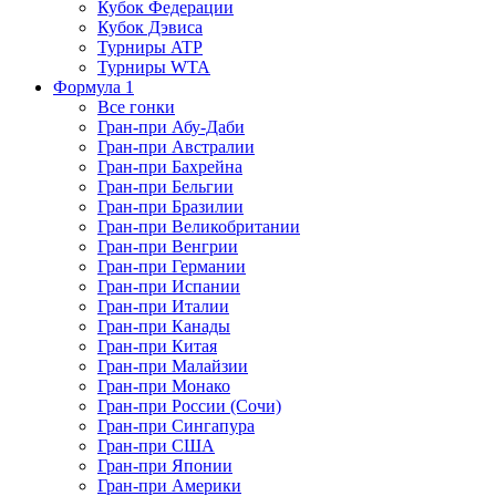
Кубок Федерации
Кубок Дэвиса
Турниры ATP
Турниры WTA
Формула 1
Все гонки
Гран-при Абу-Даби
Гран-при Австралии
Гран-при Бахрейна
Гран-при Бельгии
Гран-при Бразилии
Гран-при Великобритании
Гран-при Венгрии
Гран-при Германии
Гран-при Испании
Гран-при Италии
Гран-при Канады
Гран-при Китая
Гран-при Малайзии
Гран-при Монако
Гран-при России (Сочи)
Гран-при Сингапура
Гран-при США
Гран-при Японии
Гран-при Америки