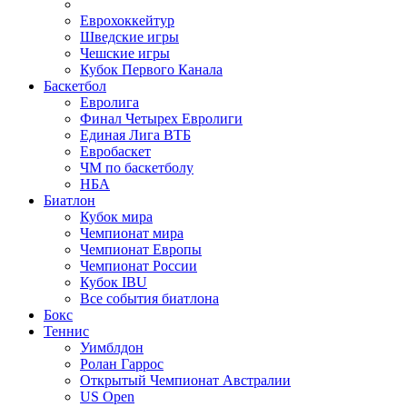
Еврохоккейтур
Шведские игры
Чешские игры
Кубок Первого Канала
Баскетбол
Евролига
Финал Четырех Евролиги
Единая Лига ВТБ
Евробаскет
ЧМ по баскетболу
НБА
Биатлон
Кубок мира
Чемпионат мира
Чемпионат Европы
Чемпионат России
Кубок IBU
Все события биатлона
Бокс
Теннис
Уимблдон
Ролан Гаррос
Открытый Чемпионат Австралии
US Open