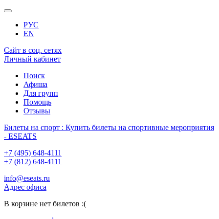
РУС
EN
Сайт в соц. сетях
Личный кабинет
Поиск
Афиша
Для групп
Помощь
Отзывы
Билеты на спорт : Купить билеты на спортивные мероприятия
- ESEATS
+7 (495) 648-4111
+7 (812) 648-4111
info@eseats.ru
Адрес офиса
В корзине нет билетов :(