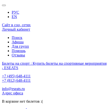
РУС
EN
Сайт в соц. сетях
Личный кабинет
Поиск
Афиша
Для групп
Помощь
Отзывы
Билеты на спорт : Купить билеты на спортивные мероприятия
- ESEATS
+7 (495) 648-4111
+7 (812) 648-4111
info@eseats.ru
Адрес офиса
В корзине нет билетов :(