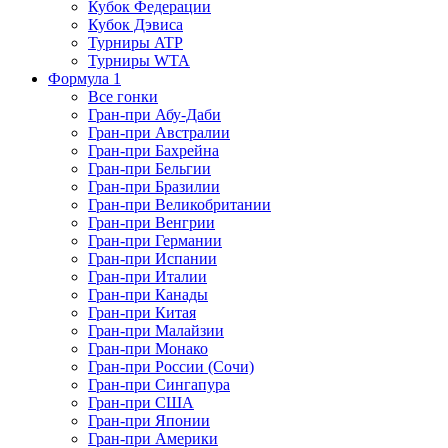
Кубок Федерации
Кубок Дэвиса
Турниры ATP
Турниры WTA
Формула 1
Все гонки
Гран-при Абу-Даби
Гран-при Австралии
Гран-при Бахрейна
Гран-при Бельгии
Гран-при Бразилии
Гран-при Великобритании
Гран-при Венгрии
Гран-при Германии
Гран-при Испании
Гран-при Италии
Гран-при Канады
Гран-при Китая
Гран-при Малайзии
Гран-при Монако
Гран-при России (Сочи)
Гран-при Сингапура
Гран-при США
Гран-при Японии
Гран-при Америки