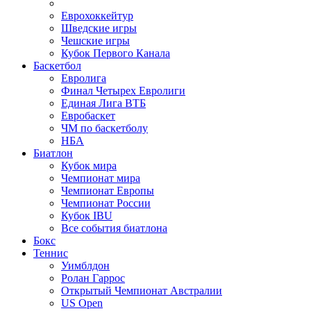
Еврохоккейтур
Шведские игры
Чешские игры
Кубок Первого Канала
Баскетбол
Евролига
Финал Четырех Евролиги
Единая Лига ВТБ
Евробаскет
ЧМ по баскетболу
НБА
Биатлон
Кубок мира
Чемпионат мира
Чемпионат Европы
Чемпионат России
Кубок IBU
Все события биатлона
Бокс
Теннис
Уимблдон
Ролан Гаррос
Открытый Чемпионат Австралии
US Open