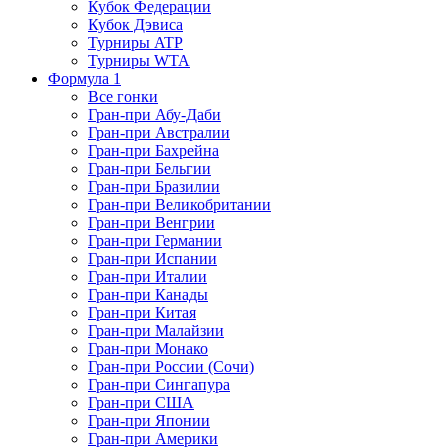
Кубок Федерации
Кубок Дэвиса
Турниры ATP
Турниры WTA
Формула 1
Все гонки
Гран-при Абу-Даби
Гран-при Австралии
Гран-при Бахрейна
Гран-при Бельгии
Гран-при Бразилии
Гран-при Великобритании
Гран-при Венгрии
Гран-при Германии
Гран-при Испании
Гран-при Италии
Гран-при Канады
Гран-при Китая
Гран-при Малайзии
Гран-при Монако
Гран-при России (Сочи)
Гран-при Сингапура
Гран-при США
Гран-при Японии
Гран-при Америки