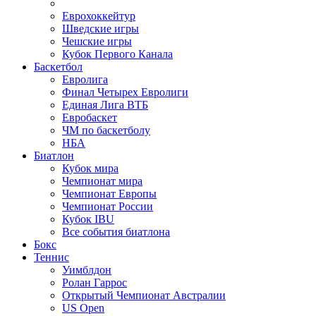
Еврохоккейтур
Шведские игры
Чешские игры
Кубок Первого Канала
Баскетбол
Евролига
Финал Четырех Евролиги
Единая Лига ВТБ
Евробаскет
ЧМ по баскетболу
НБА
Биатлон
Кубок мира
Чемпионат мира
Чемпионат Европы
Чемпионат России
Кубок IBU
Все события биатлона
Бокс
Теннис
Уимблдон
Ролан Гаррос
Открытый Чемпионат Австралии
US Open