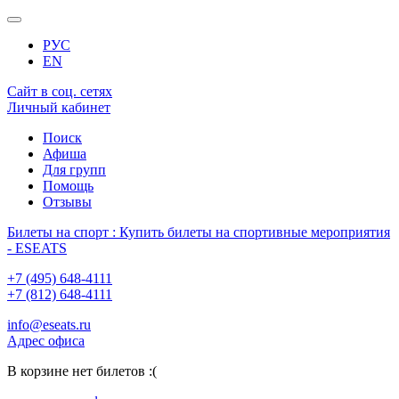
РУС
EN
Сайт в соц. сетях
Личный кабинет
Поиск
Афиша
Для групп
Помощь
Отзывы
Билеты на спорт : Купить билеты на спортивные мероприятия
- ESEATS
+7 (495) 648-4111
+7 (812) 648-4111
info@eseats.ru
Адрес офиса
В корзине нет билетов :(