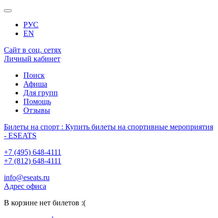
РУС
EN
Сайт в соц. сетях
Личный кабинет
Поиск
Афиша
Для групп
Помощь
Отзывы
Билеты на спорт : Купить билеты на спортивные мероприятия
- ESEATS
+7 (495) 648-4111
+7 (812) 648-4111
info@eseats.ru
Адрес офиса
В корзине нет билетов :(