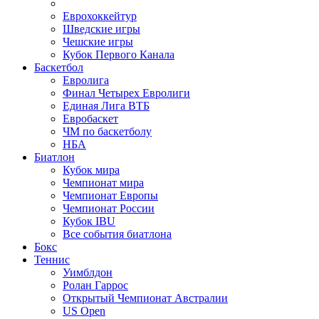
Еврохоккейтур
Шведские игры
Чешские игры
Кубок Первого Канала
Баскетбол
Евролига
Финал Четырех Евролиги
Единая Лига ВТБ
Евробаскет
ЧМ по баскетболу
НБА
Биатлон
Кубок мира
Чемпионат мира
Чемпионат Европы
Чемпионат России
Кубок IBU
Все события биатлона
Бокс
Теннис
Уимблдон
Ролан Гаррос
Открытый Чемпионат Австралии
US Open