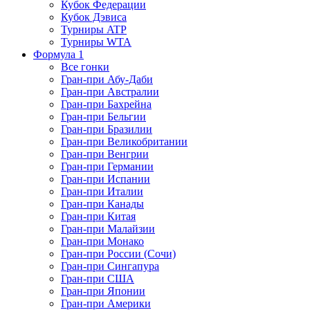
Кубок Федерации
Кубок Дэвиса
Турниры ATP
Турниры WTA
Формула 1
Все гонки
Гран-при Абу-Даби
Гран-при Австралии
Гран-при Бахрейна
Гран-при Бельгии
Гран-при Бразилии
Гран-при Великобритании
Гран-при Венгрии
Гран-при Германии
Гран-при Испании
Гран-при Италии
Гран-при Канады
Гран-при Китая
Гран-при Малайзии
Гран-при Монако
Гран-при России (Сочи)
Гран-при Сингапура
Гран-при США
Гран-при Японии
Гран-при Америки