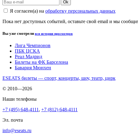
Ok
Я согласен(а) на
обработку персональных данных
Пока нет доступных событий, оставьте свой email и мы сообщ
Вы уже смотрели
вся история просмотров
Лига Чемпионов
ПБК ЦСКА
Реал Мадрид
Билеты на ФК Барселона
Бавария Мюнхен
ESEATS билеты — спорт, концерты, шоу, театр, цирк
© 2010—2026
Наши телефоны
+7 (495) 648-4111
,
+7 (812) 648-4111
Эл. почта
info@eseats.ru