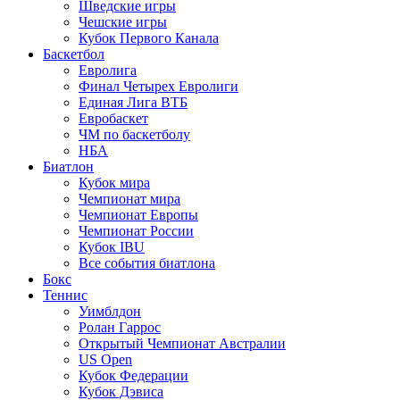
Шведские игры
Чешские игры
Кубок Первого Канала
Баскетбол
Евролига
Финал Четырех Евролиги
Единая Лига ВТБ
Евробаскет
ЧМ по баскетболу
НБА
Биатлон
Кубок мира
Чемпионат мира
Чемпионат Европы
Чемпионат России
Кубок IBU
Все события биатлона
Бокс
Теннис
Уимблдон
Ролан Гаррос
Открытый Чемпионат Австралии
US Open
Кубок Федерации
Кубок Дэвиса