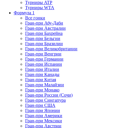
Турниры ATP
Турниры WTA
Формула 1
Все гонки
Гран-при Абу-Даби
Гран-при Австралии
Гран-при Бахрейна
Гран-при Бельгии
Гран-при Бразилии
Гран-при Великобритании
Гран-при Венгрии
Гран-при Германии
Гран-при Испании
Гран-при Италии
Гран-при Канады
Гран-при Китая
Гран-при Малайзии
Гран-при Монако
Гран-при России (Сочи)
Гран-при Сингапура
Гран-при США
Гран-при Японии
Гран-при Америки
Гран-при Мексики
Гран-при Австрии