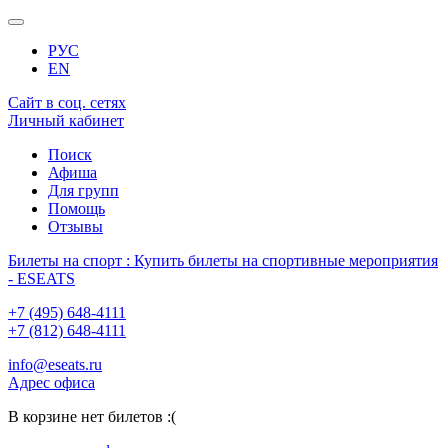
РУС
EN
Сайт в соц. сетях
Личный кабинет
Поиск
Афиша
Для групп
Помощь
Отзывы
Билеты на спорт : Купить билеты на спортивные мероприятия
- ESEATS
+7 (495) 648-4111
+7 (812) 648-4111
info@eseats.ru
Адрес офиса
В корзине нет билетов :(