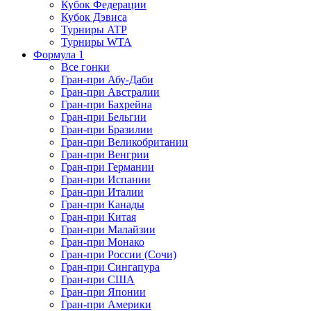
Кубок Федерации
Кубок Дэвиса
Турниры ATP
Турниры WTA
Формула 1
Все гонки
Гран-при Абу-Даби
Гран-при Австралии
Гран-при Бахрейна
Гран-при Бельгии
Гран-при Бразилии
Гран-при Великобритании
Гран-при Венгрии
Гран-при Германии
Гран-при Испании
Гран-при Италии
Гран-при Канады
Гран-при Китая
Гран-при Малайзии
Гран-при Монако
Гран-при России (Сочи)
Гран-при Сингапура
Гран-при США
Гран-при Японии
Гран-при Америки