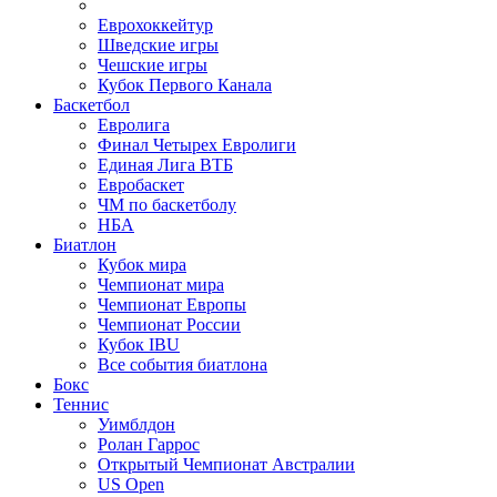
Еврохоккейтур
Шведские игры
Чешские игры
Кубок Первого Канала
Баскетбол
Евролига
Финал Четырех Евролиги
Единая Лига ВТБ
Евробаскет
ЧМ по баскетболу
НБА
Биатлон
Кубок мира
Чемпионат мира
Чемпионат Европы
Чемпионат России
Кубок IBU
Все события биатлона
Бокс
Теннис
Уимблдон
Ролан Гаррос
Открытый Чемпионат Австралии
US Open