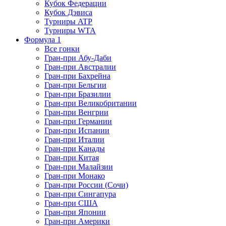
Кубок Федерации
Кубок Дэвиса
Турниры ATP
Турниры WTA
Формула 1
Все гонки
Гран-при Абу-Даби
Гран-при Австралии
Гран-при Бахрейна
Гран-при Бельгии
Гран-при Бразилии
Гран-при Великобритании
Гран-при Венгрии
Гран-при Германии
Гран-при Испании
Гран-при Италии
Гран-при Канады
Гран-при Китая
Гран-при Малайзии
Гран-при Монако
Гран-при России (Сочи)
Гран-при Сингапура
Гран-при США
Гран-при Японии
Гран-при Америки