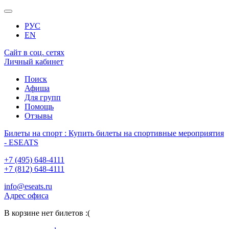
РУС
EN
Сайт в соц. сетях
Личный кабинет
Поиск
Афиша
Для групп
Помощь
Отзывы
Билеты на спорт : Купить билеты на спортивные мероприятия
- ESEATS
+7 (495) 648-4111
+7 (812) 648-4111
info@eseats.ru
Адрес офиса
В корзине нет билетов :(