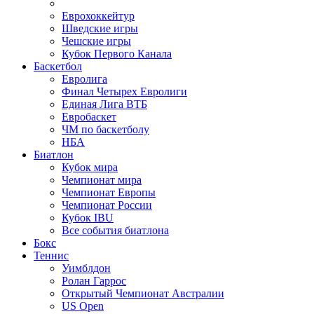
Еврохоккейтур
Шведские игры
Чешские игры
Кубок Первого Канала
Баскетбол
Евролига
Финал Четырех Евролиги
Единая Лига ВТБ
Евробаскет
ЧМ по баскетболу
НБА
Биатлон
Кубок мира
Чемпионат мира
Чемпионат Европы
Чемпионат России
Кубок IBU
Все события биатлона
Бокс
Теннис
Уимблдон
Ролан Гаррос
Открытый Чемпионат Австралии
US Open