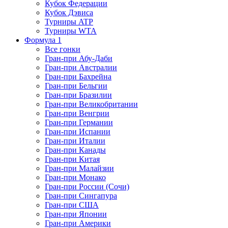
Кубок Федерации
Кубок Дэвиса
Турниры ATP
Турниры WTA
Формула 1
Все гонки
Гран-при Абу-Даби
Гран-при Австралии
Гран-при Бахрейна
Гран-при Бельгии
Гран-при Бразилии
Гран-при Великобритании
Гран-при Венгрии
Гран-при Германии
Гран-при Испании
Гран-при Италии
Гран-при Канады
Гран-при Китая
Гран-при Малайзии
Гран-при Монако
Гран-при России (Сочи)
Гран-при Сингапура
Гран-при США
Гран-при Японии
Гран-при Америки