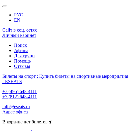
РУС
EN
Сайт в соц. сетях
Личный кабинет
Поиск
Афиша
Для групп
Помощь
Отзывы
Билеты на спорт : Купить билеты на спортивные мероприятия
- ESEATS
+7 (495) 648-4111
+7 (812) 648-4111
info@eseats.ru
Адрес офиса
В корзине нет билетов :(