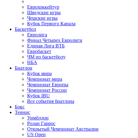
Еврохоккейтур
Шведские игры
Чешские игры
Кубок Первого Канала
Баскетбол
Евролига
Финал Четырех Евролиги
Единая Лига ВТБ
Евробаскет
ЧМ по баскетболу
НБА
Биатлон
Кубок мира
Чемпионат мира
Чемпионат Европы
Чемпионат России
Кубок IBU
Все события биатлона
Бокс
Теннис
Уимблдон
Ролан Гаррос
Открытый Чемпионат Австралии
US Open