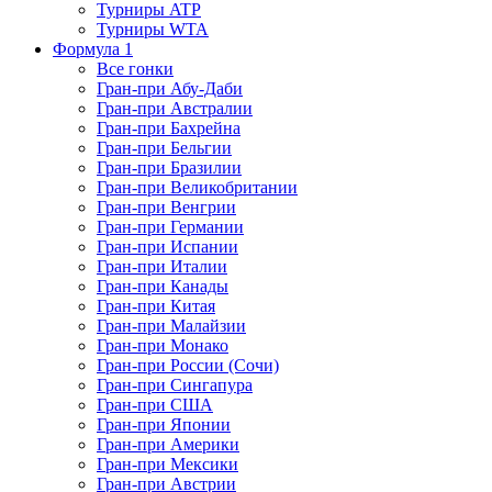
Турниры ATP
Турниры WTA
Формула 1
Все гонки
Гран-при Абу-Даби
Гран-при Австралии
Гран-при Бахрейна
Гран-при Бельгии
Гран-при Бразилии
Гран-при Великобритании
Гран-при Венгрии
Гран-при Германии
Гран-при Испании
Гран-при Италии
Гран-при Канады
Гран-при Китая
Гран-при Малайзии
Гран-при Монако
Гран-при России (Сочи)
Гран-при Сингапура
Гран-при США
Гран-при Японии
Гран-при Америки
Гран-при Мексики
Гран-при Австрии