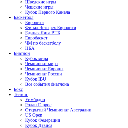
Шведские игры
Чешские игры
Кубок Первого Канала
Баскетбол
Евролига
Финал Четырех Евролиги
Единая Лига ВТБ
Евробаскет
ЧМ по баскетболу
НБА
Биатлон
Кубок мира
Чемпионат мира
Чемпионат Европы
Чемпионат России
Кубок IBU
Все события биатлона
Бокс
Теннис
Уимблдон
Ролан Гаррос
Открытый Чемпионат Австралии
US Open
Кубок Федерации
Кубок Дэвиса