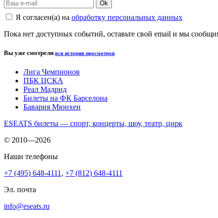
Ok
Я согласен(а) на
обработку персональных данных
Пока нет доступных событий, оставьте свой email и мы сообщ
Вы уже смотрели
вся история просмотров
Лига Чемпионов
ПБК ЦСКА
Реал Мадрид
Билеты на ФК Барселона
Бавария Мюнхен
ESEATS билеты — спорт, концерты, шоу, театр, цирк
© 2010—2026
Наши телефоны
+7 (495) 648-4111
,
+7 (812) 648-4111
Эл. почта
info@eseats.ru