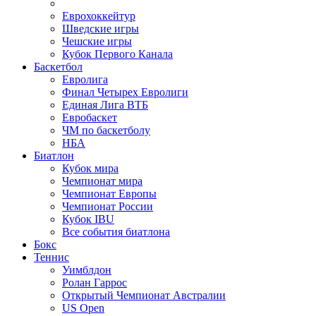
Еврохоккейтур
Шведские игры
Чешские игры
Кубок Первого Канала
Баскетбол
Евролига
Финал Четырех Евролиги
Единая Лига ВТБ
Евробаскет
ЧМ по баскетболу
НБА
Биатлон
Кубок мира
Чемпионат мира
Чемпионат Европы
Чемпионат России
Кубок IBU
Все события биатлона
Бокс
Теннис
Уимблдон
Ролан Гаррос
Открытый Чемпионат Австралии
US Open