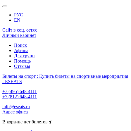
РУС
EN
Сайт в соц. сетях
Личный кабинет
Поиск
Афиша
Для групп
Помощь
Отзывы
Билеты на спорт : Купить билеты на спортивные мероприятия
- ESEATS
+7 (495) 648-4111
+7 (812) 648-4111
info@eseats.ru
Адрес офиса
В корзине нет билетов :(