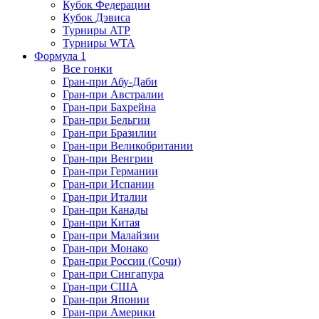
Кубок Федерации
Кубок Дэвиса
Турниры ATP
Турниры WTA
Формула 1
Все гонки
Гран-при Абу-Даби
Гран-при Австралии
Гран-при Бахрейна
Гран-при Бельгии
Гран-при Бразилии
Гран-при Великобритании
Гран-при Венгрии
Гран-при Германии
Гран-при Испании
Гран-при Италии
Гран-при Канады
Гран-при Китая
Гран-при Малайзии
Гран-при Монако
Гран-при России (Сочи)
Гран-при Сингапура
Гран-при США
Гран-при Японии
Гран-при Америки