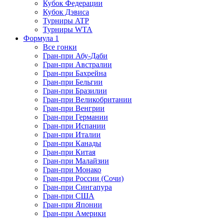
Кубок Федерации
Кубок Дэвиса
Турниры ATP
Турниры WTA
Формула 1
Все гонки
Гран-при Абу-Даби
Гран-при Австралии
Гран-при Бахрейна
Гран-при Бельгии
Гран-при Бразилии
Гран-при Великобритании
Гран-при Венгрии
Гран-при Германии
Гран-при Испании
Гран-при Италии
Гран-при Канады
Гран-при Китая
Гран-при Малайзии
Гран-при Монако
Гран-при России (Сочи)
Гран-при Сингапура
Гран-при США
Гран-при Японии
Гран-при Америки