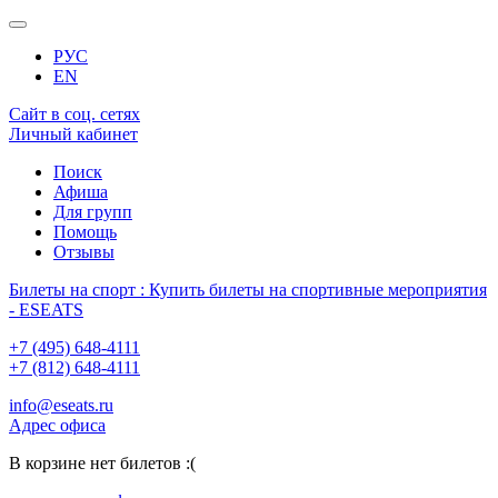
РУС
EN
Сайт в соц. сетях
Личный кабинет
Поиск
Афиша
Для групп
Помощь
Отзывы
Билеты на спорт : Купить билеты на спортивные мероприятия
- ESEATS
+7 (495) 648-4111
+7 (812) 648-4111
info@eseats.ru
Адрес офиса
В корзине нет билетов :(