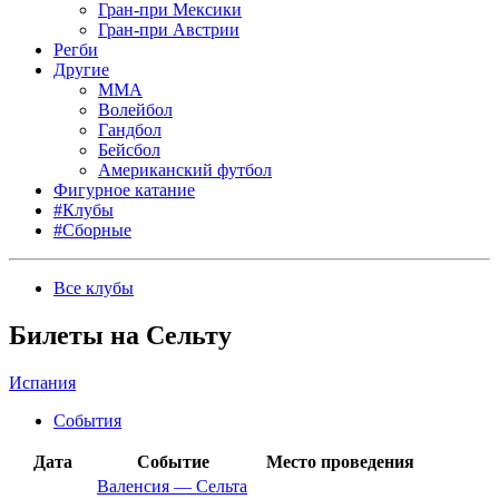
Гран-при Мексики
Гран-при Австрии
Регби
Другие
MMA
Волейбол
Гандбол
Бейсбол
Американский футбол
Фигурное катание
#Клубы
#Сборные
Все клубы
Билеты на Сельту
Испания
События
Дата
Событие
Место проведения
Валенсия
—
Сельта