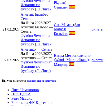
Футбол
Чемпионат
Pizjuan)
Испании по
Севилья
,
футболу (Ла Лига)
Атлетик Бильбао
—
Сельта
Ла Лига 2026/2027,
Сан-Мамес (San
Атлетик Бильбао —
Mames)
21.02.2027
билеты
Сельта
Бильбао
,
Футбол
Чемпионат
Испании по
футболу (Ла Лига)
Атлетико
—
Сельта
Ла Лига 2026/2027,
Ванда Метрополитано
Атлетико — Сельта
(Wanda Metropolitano)
07.03.2027
билеты
Футбол
Чемпионат
Мадрид
,
Испании по
футболу (Ла Лига)
Вы уже смотрели
вся история просмотров
Лига Чемпионов
ПБК ЦСКА
Реал Мадрид
Билеты на ФК Барселона