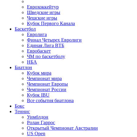
Еврохоккейтур
Шведские игры
Чешские игры
Кубок Первого Канала
Баскетбол
Евролига
Финал Четырех Евролиги
Единая Лига ВТБ
Евробаскет
ЧМ по баскетболу
НБА
Биатлон
Кубок мира
Чемпионат мира
Чемпионат Европы
Чемпионат России
Кубок IBU
Все события биатлона
Бокс
Теннис
Уимблдон
Ролан Гаррос
Открытый Чемпионат Австралии
US Open