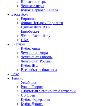
Шведские игры
Чешские игры
Кубок Первого Канала
Баскетбол
Евролига
Финал Четырех Евролиги
Единая Лига ВТБ
Евробаскет
ЧМ по баскетболу
НБА
Биатлон
Кубок мира
Чемпионат мира
Чемпионат Европы
Чемпионат России
Кубок IBU
Все события биатлона
Бокс
Теннис
Уимблдон
Ролан Гаррос
Открытый Чемпионат Австралии
US Open
Кубок Федерации
Кубок Дэвиса