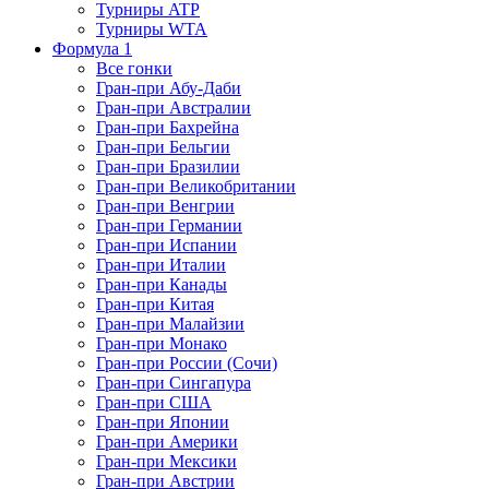
Турниры ATP
Турниры WTA
Формула 1
Все гонки
Гран-при Абу-Даби
Гран-при Австралии
Гран-при Бахрейна
Гран-при Бельгии
Гран-при Бразилии
Гран-при Великобритании
Гран-при Венгрии
Гран-при Германии
Гран-при Испании
Гран-при Италии
Гран-при Канады
Гран-при Китая
Гран-при Малайзии
Гран-при Монако
Гран-при России (Сочи)
Гран-при Сингапура
Гран-при США
Гран-при Японии
Гран-при Америки
Гран-при Мексики
Гран-при Австрии