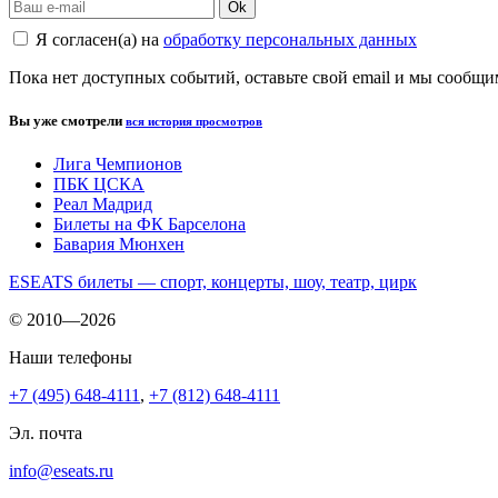
Ok
Я согласен(а) на
обработку персональных данных
Пока нет доступных событий, оставьте свой email и мы сообщ
Вы уже смотрели
вся история просмотров
Лига Чемпионов
ПБК ЦСКА
Реал Мадрид
Билеты на ФК Барселона
Бавария Мюнхен
ESEATS билеты — спорт, концерты, шоу, театр, цирк
© 2010—2026
Наши телефоны
+7 (495) 648-4111
,
+7 (812) 648-4111
Эл. почта
info@eseats.ru