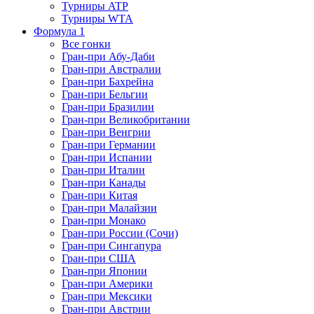
Турниры ATP
Турниры WTA
Формула 1
Все гонки
Гран-при Абу-Даби
Гран-при Австралии
Гран-при Бахрейна
Гран-при Бельгии
Гран-при Бразилии
Гран-при Великобритании
Гран-при Венгрии
Гран-при Германии
Гран-при Испании
Гран-при Италии
Гран-при Канады
Гран-при Китая
Гран-при Малайзии
Гран-при Монако
Гран-при России (Сочи)
Гран-при Сингапура
Гран-при США
Гран-при Японии
Гран-при Америки
Гран-при Мексики
Гран-при Австрии