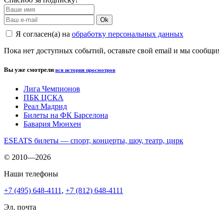
Ok
Я согласен(а) на
обработку персональных данных
Пока нет доступных событий, оставьте свой email и мы сообщ
Вы уже смотрели
вся история просмотров
Лига Чемпионов
ПБК ЦСКА
Реал Мадрид
Билеты на ФК Барселона
Бавария Мюнхен
ESEATS билеты — спорт, концерты, шоу, театр, цирк
© 2010—2026
Наши телефоны
+7 (495) 648-4111
,
+7 (812) 648-4111
Эл. почта