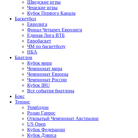
Шведские игры
Чешские игры
Кубок Первого Канала
Баскетбол
Евролига
Финал Четырех Евролиги
Единая Лига ВТБ
Евробаскет
ЧМ по баскетболу
НБА
Биатлон
Кубок мира
Чемпионат мира
Чемпионат Европы
Чемпионат России
Кубок IBU
Все события биатлона
Бокс
Теннис
Уимблдон
Ролан Гаррос
Открытый Чемпионат Австралии
US Open
Кубок Федерации
Кубок Дэвиса