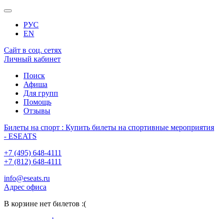
РУС
EN
Сайт в соц. сетях
Личный кабинет
Поиск
Афиша
Для групп
Помощь
Отзывы
Билеты на спорт : Купить билеты на спортивные мероприятия
- ESEATS
+7 (495) 648-4111
+7 (812) 648-4111
info@eseats.ru
Адрес офиса
В корзине нет билетов :(