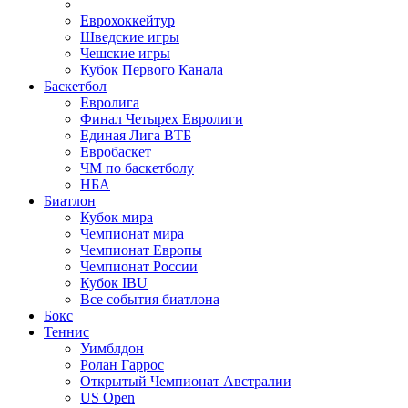
Еврохоккейтур
Шведские игры
Чешские игры
Кубок Первого Канала
Баскетбол
Евролига
Финал Четырех Евролиги
Единая Лига ВТБ
Евробаскет
ЧМ по баскетболу
НБА
Биатлон
Кубок мира
Чемпионат мира
Чемпионат Европы
Чемпионат России
Кубок IBU
Все события биатлона
Бокс
Теннис
Уимблдон
Ролан Гаррос
Открытый Чемпионат Австралии
US Open