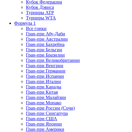
Кубок Федерации
Кубок Дэвиса
Турниры ATP
Турниры WTA
Формула 1
Все гонки
Гран-при Абу-Даби
Гран-при Австралии
Гран-при Бахрейна
Гран-при Бельгии
Гран-при Бразилии
Гран-при Великобритании
Гран-при Венгрии
Гран-при Германии
Гран-при Испании
Гран-при Италии
Гран-при Канады
Гран-при Китая
Гран-при Малайзии
Гран-при Монако
Гран-при России (Сочи)
Гран-при Сингапура
Гран-при США
Гран-при Японии
Гран-при Америки