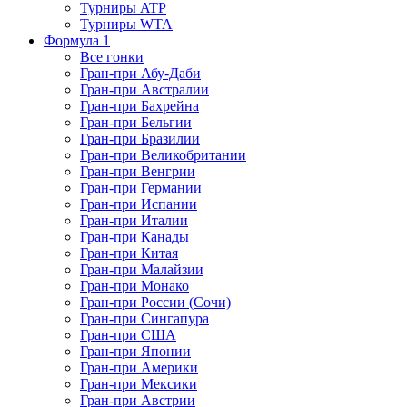
Турниры ATP
Турниры WTA
Формула 1
Все гонки
Гран-при Абу-Даби
Гран-при Австралии
Гран-при Бахрейна
Гран-при Бельгии
Гран-при Бразилии
Гран-при Великобритании
Гран-при Венгрии
Гран-при Германии
Гран-при Испании
Гран-при Италии
Гран-при Канады
Гран-при Китая
Гран-при Малайзии
Гран-при Монако
Гран-при России (Сочи)
Гран-при Сингапура
Гран-при США
Гран-при Японии
Гран-при Америки
Гран-при Мексики
Гран-при Австрии