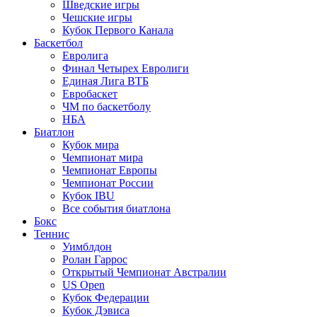
Шведские игры
Чешские игры
Кубок Первого Канала
Баскетбол
Евролига
Финал Четырех Евролиги
Единая Лига ВТБ
Евробаскет
ЧМ по баскетболу
НБА
Биатлон
Кубок мира
Чемпионат мира
Чемпионат Европы
Чемпионат России
Кубок IBU
Все события биатлона
Бокс
Теннис
Уимблдон
Ролан Гаррос
Открытый Чемпионат Австралии
US Open
Кубок Федерации
Кубок Дэвиса